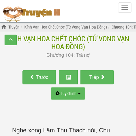
Hiện
menu
Truyện
Kính Vạn Hoa Chết Chóc (Tử Vong Vạn Hoa Đồng)
Chương 104: T
KÍNH VẠN HOA CHẾT CHÓC (TỬ VONG VẠN
HOA ĐỒNG)
Chương 104: Trả nợ
Trước
Tiếp
Tùy chỉnh
Nghe xong Lâm Thu Thạch nói, Chu