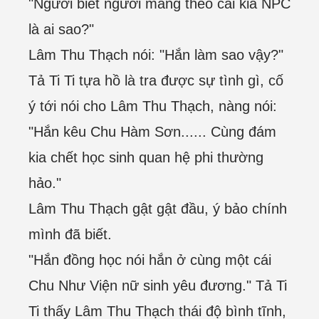
"Ngươi biết ngươi mang theo cái kia NPC
là ai sao?"
Lâm Thu Thạch nói: "Hắn làm sao vậy?"
Tả Ti Ti tựa hồ là tra được sự tình gì, cố
ý tới nói cho Lâm Thu Thạch, nàng nói:
"Hắn kêu Chu Hàm Sơn...... Cùng đám
kia chết học sinh quan hệ phi thường
hảo."
Lâm Thu Thạch gật gật đầu, ý bảo chính
mình đã biết.
"Hắn đồng học nói hắn ở cùng một cái
Chu Như Viện nữ sinh yêu đương." Tả Ti
Ti thấy Lâm Thu Thạch thái độ bình tĩnh,