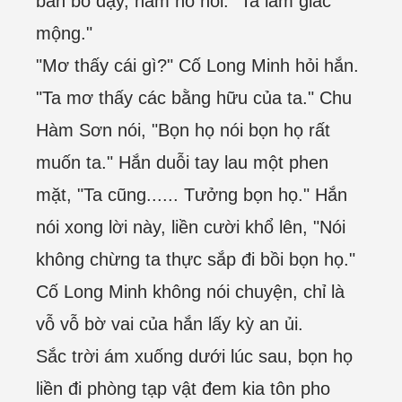
bàn bò dậy, hàm hồ nói: "Ta làm giấc
mộng."
"Mơ thấy cái gì?" Cố Long Minh hỏi hắn.
"Ta mơ thấy các bằng hữu của ta." Chu
Hàm Sơn nói, "Bọn họ nói bọn họ rất
muốn ta." Hắn duỗi tay lau một phen
mặt, "Ta cũng...... Tưởng bọn họ." Hắn
nói xong lời này, liền cười khổ lên, "Nói
không chừng ta thực sắp đi bồi bọn họ."
Cố Long Minh không nói chuyện, chỉ là
vỗ vỗ bờ vai của hắn lấy kỳ an ủi.
Sắc trời ám xuống dưới lúc sau, bọn họ
liền đi phòng tạp vật đem kia tôn pho