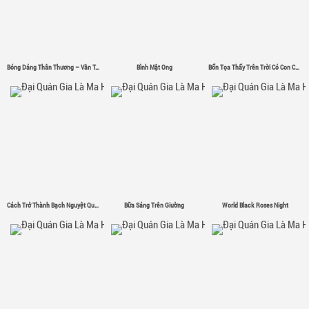
Bóng Dáng Thân Thương – Vân Tân
Bình Mật Ong
Bổn Tọa Thấy Trên Trời Có Con Chim Sắt Σ( ゜- ゜)
Cách Trở Thành Bạch Nguyệt Quang
Bữa Sáng Trên Giường
World Black Roses Night