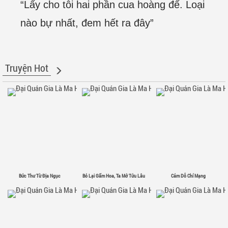
“Lấy cho tôi hai phần cua hoàng đế. Loại
nào bự nhất, đem hết ra đây”
Truyện Hot
Bức Thư Từ Địa Ngục
Bỏ Lại Gấm Hoa, Ta Mở Tửu Lâu
Cám Dỗ Chí Mạng