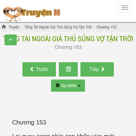
Hiện
menu
Truyện
Tổng Tài Ngoài Giá Thú Sủng Vợ Tận Trời
Chương 153
TỔNG TÀI NGOÀI GIÁ THÚ SỦNG VỢ TẬN TRỜI
Chương 153
Trước
Tiếp
Tùy chỉnh
Chương 153