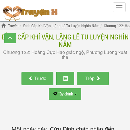
Hiện
menu
Truyện
Đỉnh Cấp Khí Vận, Lặng Lẽ Tu Luyện Nghìn Năm
Chương 122: Hoà
ĐỈNH CẤP KHÍ VẬN, LẶNG LẼ TU LUYỆN NGHÌN
NĂM
Chương 122: Hoàng Cực Hạo giác ngộ, Phương Lương xuất
thế
Trước
Tiếp
Tùy chỉnh
Một ngày này, Cửu Đỉnh chân nhân đến