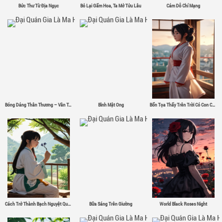
Bức Thư Từ Địa Ngục
Bỏ Lại Gấm Hoa, Ta Mở Tửu Lâu
Cám Dỗ Chí Mạng
Bóng Dáng Thân Thương – Vân Tân
Bình Mật Ong
Bổn Tọa Thấy Trên Trời Có Con Chim Sắt Σ( ゜- ゜)
Cách Trở Thành Bạch Nguyệt Quang
Bữa Sáng Trên Giường
World Black Roses Night