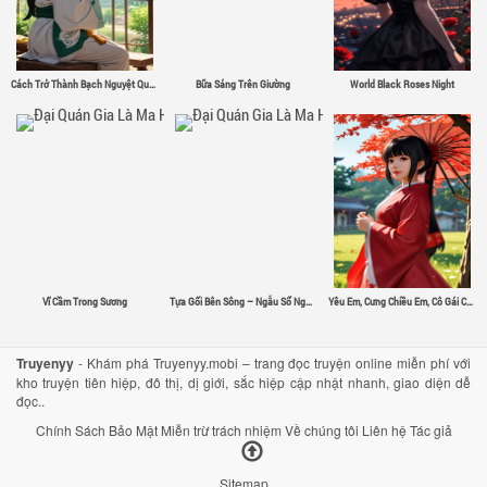
Cách Trở Thành Bạch Nguyệt Quang
Bữa Sáng Trên Giường
World Black Roses Night
Vĩ Cầm Trong Sương
Tựa Gối Bên Sông – Ngẫu Sổ Nguyệt
Yêu Em, Cưng Chiều Em, Cô Gái Có Đôi Mắt Màu Đỏ Tươi
Truyenyy
- Khám phá Truyenyy.mobi – trang đọc truyện online miễn phí với
kho truyện tiên hiệp, đô thị, dị giới, sắc hiệp cập nhật nhanh, giao diện dễ
đọc..
Chính Sách Bảo Mật
Miễn trừ trách nhiệm
Về chúng tôi
Liên hệ
Tác giả
Sitemap