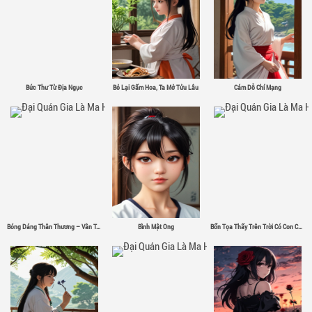
Bức Thư Từ Địa Ngục
Bỏ Lại Gấm Hoa, Ta Mở Tửu Lâu
Cám Dỗ Chí Mạng
Bóng Dáng Thân Thương – Vân Tân
Bình Mật Ong
Bổn Tọa Thấy Trên Trời Có Con Chim Sắt Σ( ゜- ゜)