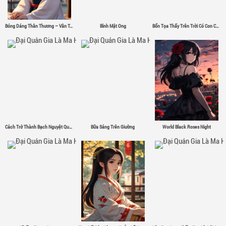
Bóng Dáng Thân Thương – Vân Tân
Bình Mật Ong
Bổn Tọa Thấy Trên Trời Có Con Chim Sắt Σ( ゜- ゜)
Cách Trở Thành Bạch Nguyệt Quang
Bữa Sáng Trên Giường
World Black Roses Night