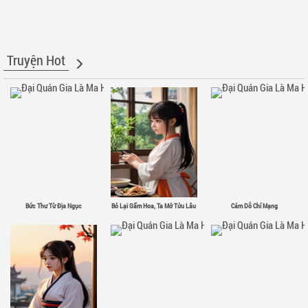
Truyện Hot
Bức Thư Từ Địa Ngục
Bỏ Lại Gấm Hoa, Ta Mở Tửu Lâu
Cám Dỗ Chí Mạng