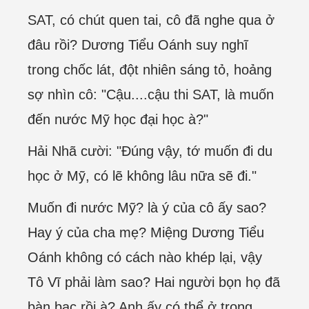
SAT, có chút quen tai, cô đã nghe qua ở
đâu rồi? Dương Tiểu Oánh suy nghĩ
trong chốc lát, đột nhiên sáng tỏ, hoảng
sợ nhìn cô: "Cậu....cậu thi SAT, là muốn
đến nước Mỹ học đại học à?"
Hải Nhã cười: "Đúng vậy, tớ muốn đi du
học ở Mỹ, có lẽ không lâu nữa sẽ đi."
Muốn đi nước Mỹ? là ý của cô ấy sao?
Hay ý của cha mẹ? Miệng Dương Tiểu
Oánh không có cách nào khép lại, vậy
Tô Vĩ phải làm sao? Hai người bọn họ đã
bàn bạc rồi à? Anh ấy có thể ở trong