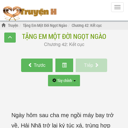
Hiện
menu
Truyện
Tặng Em Một Đời Ngọt Ngào
Chương 42: Kết cục
TẶNG EM MỘT ĐỜI NGỌT NGÀO
Chương 42: Kết cục
Trước
Tiếp
Tùy chỉnh
Ngày hôm sau cha mẹ ngồi máy bay trở
về, Hải Nhã trở lại ký túc xá, trùng hợp