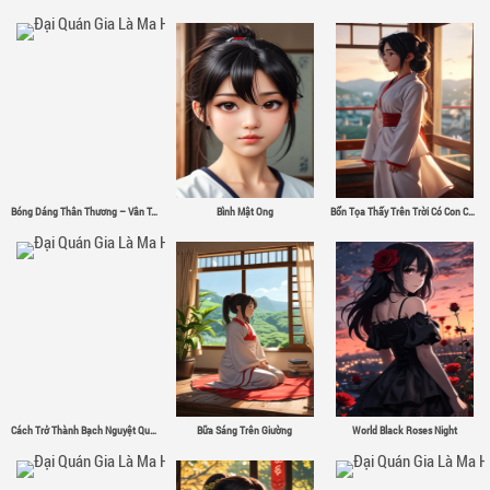
Bóng Dáng Thân Thương – Vân Tân
Bình Mật Ong
Bổn Tọa Thấy Trên Trời Có Con Chim Sắt Σ( ゜- ゜)
Cách Trở Thành Bạch Nguyệt Quang
Bữa Sáng Trên Giường
World Black Roses Night