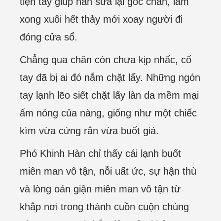
tiện tay giúp hắn sửa lại góc chăn, làm
xong xuôi hết thảy mới xoay người đi
đóng cửa sổ.
Chẳng qua chân còn chưa kịp nhấc, cổ
tay đã bị ai đó nắm chặt lấy. Những ngón
tay lạnh lẽo siết chặt lấy làn da mềm mại
ấm nóng của nàng, giống như một chiếc
kìm vừa cứng rắn vừa buốt giá.
Phó Khinh Hàn chỉ thấy cái lạnh buốt
miên man vô tận, nỗi uất ức, sự hận thù
và lòng oán giận miên man vô tận từ
khắp nơi trong thành cuồn cuộn chúng