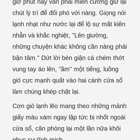
giờ phút này vẫn phải miễn cưỡng giữ lại
chút lý trí để đối phó với nàng. Giọng nói
lạnh nhạt như nước lại để lộ sự mất kiên
nhẫn và khắc nghiệt, "Lên giường,
những chuyện khác không cần nàng phải
bận tâm." Dứt lời bèn giận cá chém thớt
vung tay áo lên, "ầm" một tiếng, luồng
gió cực mạnh quất vào hai cánh cửa sổ
làm chúng khép chặt lại.
Cơn gió lạnh lẽo mang theo những mảnh
giấy màu xám ngay lập tức bị nhốt ngoài
cửa sổ, căn phòng lại một lần nữa khôi
phục sự tĩnh mịch.