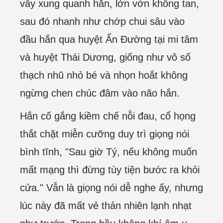
vây xung quanh hắn, lởn vởn không tan,
sau đó nhanh như chớp chui sâu vào
đầu hắn qua huyệt Ấn Đường tại mi tâm
và huyệt Thái Dương, giống như vô số
thạch nhũ nhỏ bé và nhọn hoắt không
ngừng chen chúc đâm vào não hắn.
Hắn cố gắng kiềm chế nỗi đau, cổ họng
thắt chặt miễn cưỡng duy trì giọng nói
bình tĩnh, "Sau giờ Tý, nếu không muốn
mất mạng thì đừng tùy tiện bước ra khỏi
cửa." Vẫn là giọng nói dễ nghe ấy, nhưng
lúc này đã mất vẻ thản nhiên lạnh nhạt