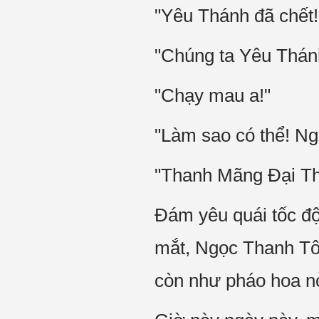
"Yêu Thánh đã chết!
"Chúng ta Yêu Thánh
"Chạy mau a!"
"Làm sao có thể! N
"Thanh Mãng Đại Th
Đám yêu quái tốc độ
mắt, Ngọc Thanh Tô
còn như pháo hoa nở