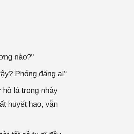
ương nào?"
vậy? Phóng đãng a!"
hồ là trong nháy
t huyết hao, vẫn