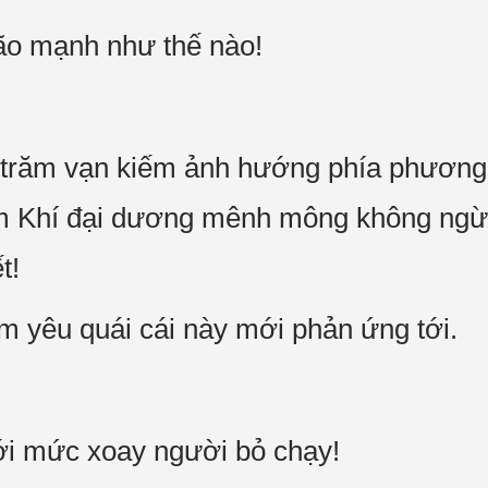
ão mạnh như thế nào!
trăm vạn kiếm ảnh hướng phía phươn
ếm Khí đại dương mênh mông không ngừ
t!
 yêu quái cái này mới phản ứng tới.
ới mức xoay người bỏ chạy!