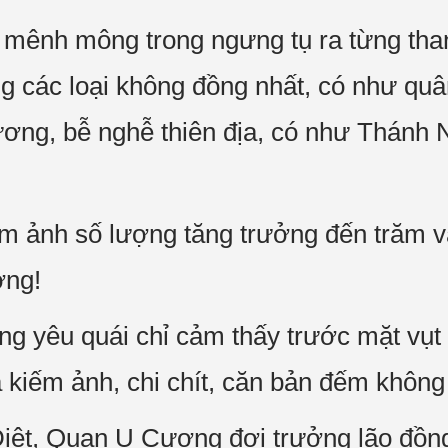
 mênh mông trong ngưng tụ ra từng tha
g các loại không đồng nhất, có như quân
ơng, bễ nghễ thiên địa, có như Thánh 
m ảnh số lượng tăng trưởng đến trăm v
ởng!
g yêu quái chỉ cảm thấy trước mặt vụt q
à kiếm ảnh, chi chít, căn bản đếm không
Diệt, Quan U Cương đợi trưởng lão đồn