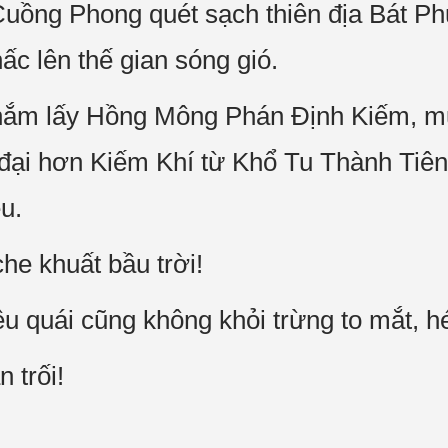
Cuồng Phong quét sạch thiên địa Bát P
hấc lên thế gian sóng gió.
 nắm lấy Hồng Mông Phán Định Kiếm, m
ại hơn Kiếm Khí từ Khổ Tu Thành Tiên 
u.
he khuất bầu trời!
êu quái cũng không khỏi trừng to mắt, h
 trối!