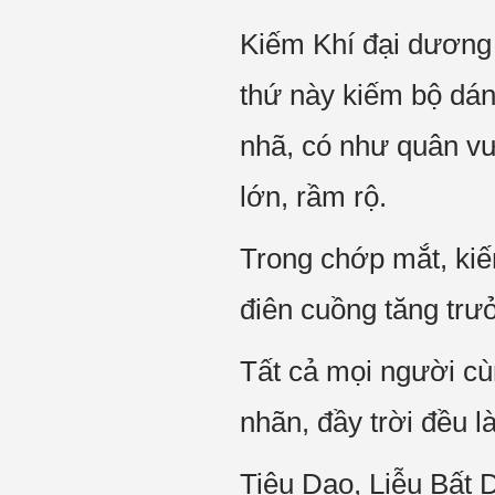
Kiếm Khí đại dương
thứ này kiếm bộ dán
nhã, có như quân vư
lớn, rầm rộ.
Trong chớp mắt, kiế
điên cuồng tăng trư
Tất cả mọi người cùn
nhãn, đầy trời đều l
Tiêu Dao, Liễu Bất 