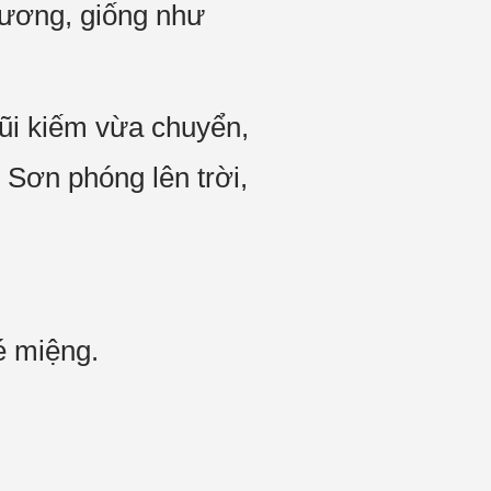
hương, giống như
ũi kiếm vừa chuyển,
Sơn phóng lên trời,
é miệng.