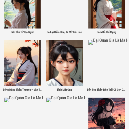
Bức Thư Từ Địa Ngục
Bỏ Lại Gấm Hoa, Ta Mở Tửu Lâu
Cám Dỗ Chí Mạng
Bóng Dáng Thân Thương – Vân Tân
Bình Mật Ong
Bổn Tọa Thấy Trên Trời Có Con Chim Sắt Σ( ゜- ゜)