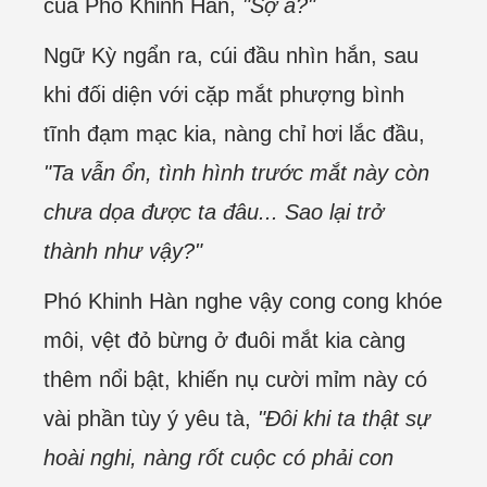
của Phó Khinh Hàn,
"Sợ à?"
Ngữ Kỳ ngẩn ra, cúi đầu nhìn hắn, sau
khi đối diện với cặp mắt phượng bình
tĩnh đạm mạc kia, nàng chỉ hơi lắc đầu,
"Ta vẫn ổn, tình hình trước mắt này còn
chưa dọa được ta đâu... Sao lại trở
thành như vậy?"
Phó Khinh Hàn nghe vậy cong cong khóe
môi, vệt đỏ bừng ở đuôi mắt kia càng
thêm nổi bật, khiến nụ cười mỉm này có
vài phần tùy ý yêu tà,
"Đôi khi ta thật sự
hoài nghi, nàng rốt cuộc có phải con