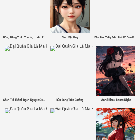
Bóng Dáng Thân Thương – Vân Tân
Bình Mật Ong
Bổn Tọa Thấy Trên Trời Có Con Chim Sắt Σ( ゜- ゜)
Cách Trở Thành Bạch Nguyệt Quang
Bữa Sáng Trên Giường
World Black Roses Night