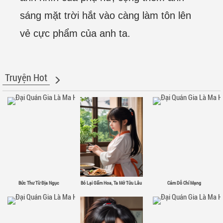
sáng mặt trời hắt vào càng làm tôn lên
vẻ cực phẩm của anh ta.
Truyện Hot
Bức Thư Từ Địa Ngục
Bỏ Lại Gấm Hoa, Ta Mở Tửu Lâu
Cám Dỗ Chí Mạng