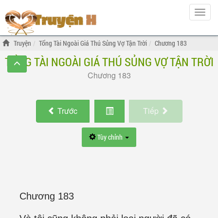
Hiện
menu
Truyện
Tổng Tài Ngoài Giá Thú Sủng Vợ Tận Trời
Chương 183
TỔNG TÀI NGOÀI GIÁ THÚ SỦNG VỢ TẬN TRỜI
Chương 183
Trước
Tiếp
Tùy chỉnh
Chương 183