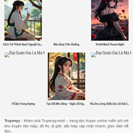
Cách Trở Thành Bạch Nguyệt Quang
Bữa Sáng Trên Giường
World Black Roses Night
Vĩ Cầm Trong Sương
Tựa Gối Bên Sông – Ngẫu Sổ Nguyệt
Yêu Em, Cưng Chiều Em, Cô Gái Có Đôi Mắt Màu Đỏ Tươi
Truyenyy
- Khám phá Truyenyy.mobi – trang đọc truyện online miễn phí với
kho truyện tiên hiệp, đô thị, dị giới, sắc hiệp cập nhật nhanh, giao diện dễ
đọc..