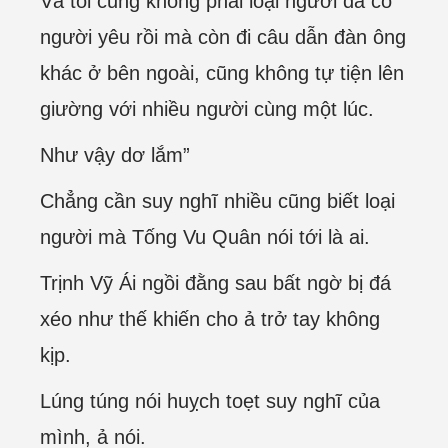
Và tôi cũng không phải loại người đã có
người yêu rồi mà còn đi câu dẫn đàn ông
khác ở bên ngoài, cũng không tự tiện lên
giường với nhiều người cùng một lúc.
Như vậy dơ lắm”
Chẳng cần suy nghĩ nhiều cũng biết loại
người mà Tống Vu Quân nói tới là ai.
Trịnh Vỹ Ái ngồi đằng sau bất ngờ bị đá
xéo như thế khiến cho ả trở tay không
kịp.
Lúng túng nói huỵch toẹt suy nghĩ của
mình, ả nói.