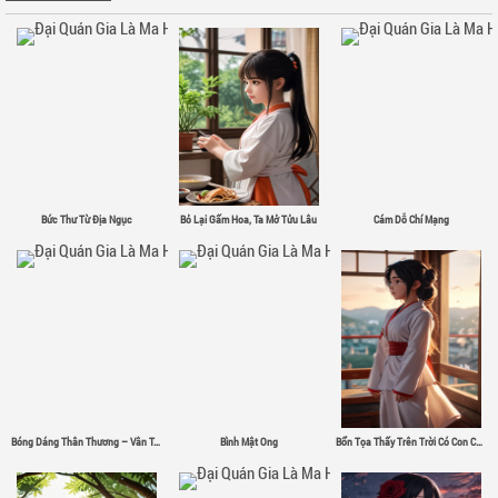
Bức Thư Từ Địa Ngục
Bỏ Lại Gấm Hoa, Ta Mở Tửu Lâu
Cám Dỗ Chí Mạng
Bóng Dáng Thân Thương – Vân Tân
Bình Mật Ong
Bổn Tọa Thấy Trên Trời Có Con Chim Sắt Σ( ゜- ゜)