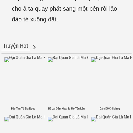
cho ả ta quay phắt sang một bên rồi lảo
đảo té xuống đất.
Truyện Hot
Bức Thư Từ Địa Ngục
Bỏ Lại Gấm Hoa, Ta Mở Tửu Lâu
Cám Dỗ Chí Mạng