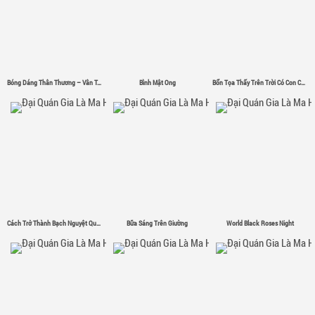
Bóng Dáng Thân Thương – Vân Tân
Bình Mật Ong
Bổn Tọa Thấy Trên Trời Có Con Chim Sắt Σ( ゜- ゜)
Cách Trở Thành Bạch Nguyệt Quang
Bữa Sáng Trên Giường
World Black Roses Night