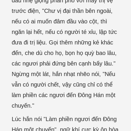
đầu nhẹ giọng phân phó với mấy thị vệ
trước điện, "Chư vị đại thần bên ngoài,
nếu có ai muốn đâm đầu vào cột, thì
ngăn lại hết, nếu có người té xỉu, lập tức
đưa đi trị liệu. Gọi thêm những kẻ khác
đến, che dù cho họ, bọn họ quỳ bao lâu,
các ngươi phải đứng bên cạnh bấy lâu."
Ngừng một lát, hắn nhạt nhẽo nói, "Nếu
vẫn có người chết, vậy cũng chỉ có thể
làm phiền các ngươi đến Đông Hán một
chuyến."
Lúc hắn nói "Làm phiền ngươi đến Đông
Hán một chuyến", ngữ khí cực kỳ ôn hòa