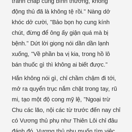
tranh chấp cũng bình thường, không
động thủ đã là không tệ rồi." Nàng dở
khóc dở cười, "Bảo bọn họ cung kính
chút, đừng để ông ấy giận quá mà bị
bệnh." Dứt lời giọng nói dần dần lạnh
xuống, "Về phần ba vị kia, trong hồ lô
bán thuốc gì thì không ai biết được."
Hắn không nói gì, chỉ chầm chậm đi tới,
mở ra quyển trục nắm chặt trong tay, rũ
mi, tạo một độ cong mỹ lệ, "Ngoại trừ
Chu các lão, nội các từ trước đến nay chỉ
có Vương thủ phụ như Thiên Lôi chỉ đâu
đánh đó. Vương thủ phụ muốn tìm việc,