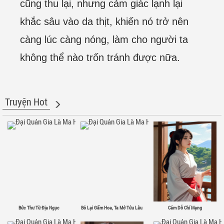
cũng thu lại, nhưng cảm giác lạnh lại
khắc sâu vào da thịt, khiến nó trở nên
càng lúc càng nóng, làm cho người ta
không thể nào trốn tránh được nữa.
Truyện Hot
Bức Thư Từ Địa Ngục
Bỏ Lại Gấm Hoa, Ta Mở Tửu Lâu
Cám Dỗ Chí Mạng