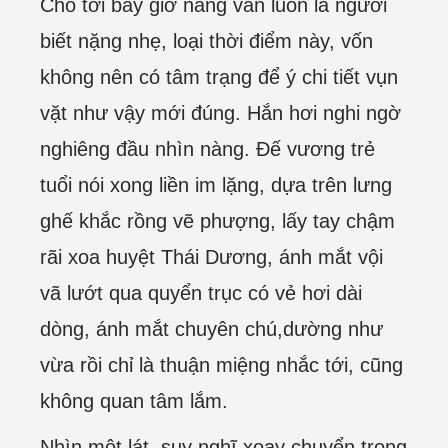
Cho tới bây giờ nàng vẫn luôn là người
biết nặng nhẹ, loại thời điểm này, vốn
không nên có tâm trạng để ý chi tiết vụn
vặt như vậy mới đúng. Hắn hơi nghi ngờ
nghiêng đầu nhìn nàng. Đế vương trẻ
tuổi nói xong liền im lặng, dựa trên lưng
ghế khắc rồng vẽ phượng, lấy tay chậm
rãi xoa huyệt Thái Dương, ánh mắt vội
vã lướt qua quyển trục có vẻ hơi dài
dòng, ánh mắt chuyên chú,dường như
vừa rồi chỉ là thuận miệng nhắc tới, cũng
không quan tâm lắm.
Nhìn một lát, suy nghĩ xoay chuyển trong