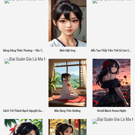
Bóng Dáng Thân Thương – Vân Tân
Bình Mật Ong
Bổn Tọa Thấy Trên Trời Có Con Chim Sắt Σ( ゜- ゜)
Cách Trở Thành Bạch Nguyệt Quang
Bữa Sáng Trên Giường
World Black Roses Night