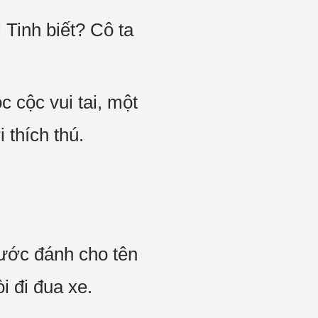
Tinh biết? Cô ta
 cộc vui tai, một
thích thú.
ước đánh cho tên
i đi đua xe.