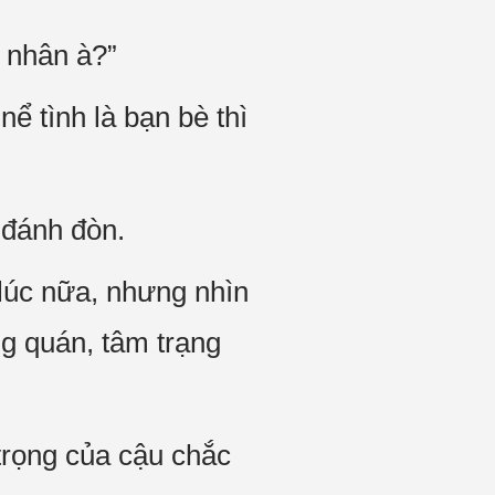
n nhân à?”
ể tình là bạn bè thì
 đánh đòn.
lúc nữa, nhưng nhìn
g quán, tâm trạng
trọng của cậu chắc