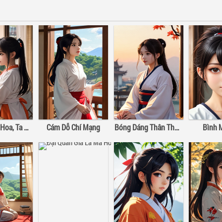
Bỏ Lại Gấm Hoa, Ta Mở Tửu Lâu
Cám Dỗ Chí Mạng
Bóng Dáng Thân Thương – Vân Tân
Bình 