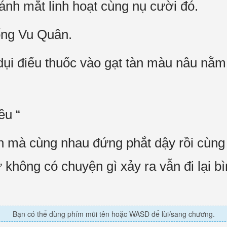
ánh mắt linh hoạt cùng nụ cười đó.
Tống Vu Quân.
ụi điếu thuốc vào gạt tàn màu nâu nằm
ều “
 mà cùng nhau đứng phắt dậy rồi cùng 
không có chuyện gì xảy ra vẫn đi lại b
Bạn có thể dùng phím mũi tên hoặc WASD để lùi/sang chương.