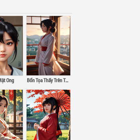
Mật Ong
Bổn Tọa Thấy Trên Trời Có Con Chim Sắt Σ( ゜- ゜)