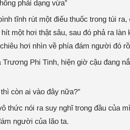
hông phải dạng vừa”
nh tĩnh rút một điếu thuốc trong túi ra
hít một hơi thật sâu, sau đó phả ra làn 
chiêu hơi nhìn về phía đám người đó rồi
a Trương Phi Tinh, hiện giờ cậu đang n
 thì còn ai vào đây nữa?”
 thức nói ra suy nghĩ trong đầu của mì
đám người của lão ta.