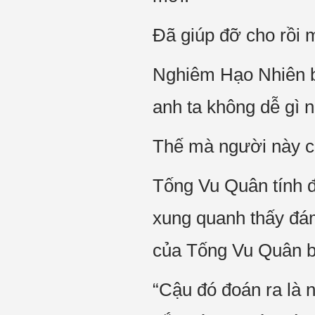
Đã giúp đỡ cho rồi m
Nghiêm Hạo Nhiên bĩ
anh ta không dễ gì 
Thế mà người này cò
Tống Vu Quân tính 
xung quanh thấy đám
của Tống Vu Quân bắ
“Cậu đó đoán ra là 