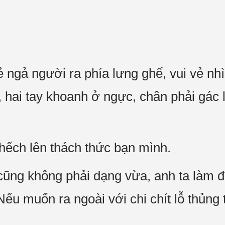
 ngả người ra phía lưng ghế, vui vẻ n
 hai tay khoanh ở ngực, chân phải gác l
ếch lên thách thức bạn mình.
ng không phải dạng vừa, anh ta làm độ
ếu muốn ra ngoài với chi chít lỗ thủng t