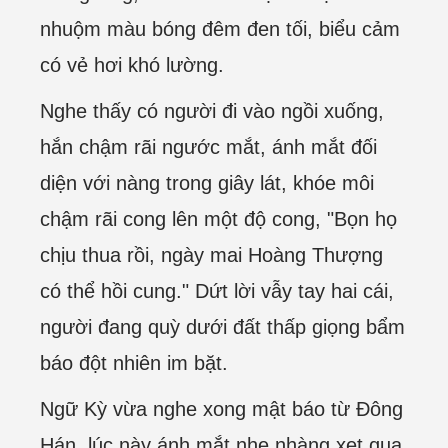
nhuộm màu bóng đêm đen tối, biểu cảm
có vẻ hơi khó lường.
Nghe thấy có người đi vào ngồi xuống,
hắn chậm rãi ngước mắt, ánh mắt đối
diện với nàng trong giây lát, khóe môi
chậm rãi cong lên một độ cong, "Bọn họ
chịu thua rồi, ngày mai Hoàng Thượng
có thể hồi cung." Dứt lời vẫy tay hai cái,
người đang quỳ dưới đất thấp giọng bẩm
báo đột nhiên im bặt.
Ngữ Kỳ vừa nghe xong mật báo từ Đông
Hán, lúc này ánh mắt nhẹ nhàng xẹt qua