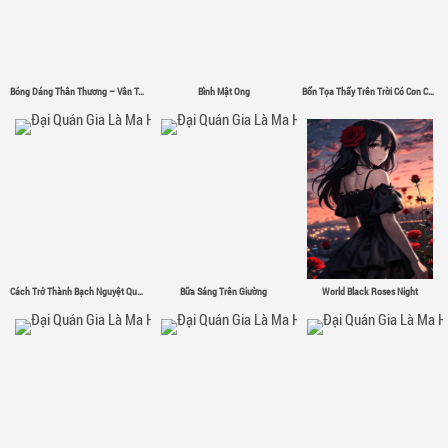
Bóng Dáng Thân Thương – Vân Tân
Bình Mật Ong
Bổn Tọa Thấy Trên Trời Có Con Chim Sắt Σ( ゜- ゜)
Cách Trở Thành Bạch Nguyệt Quang
Bữa Sáng Trên Giường
World Black Roses Night