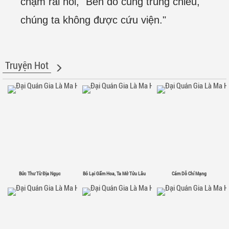
chậm rãi nói, "Bên đó cũng trúng chiêu,
chúng ta không được cứu viện."
Truyện Hot
Bức Thư Từ Địa Ngục
Bỏ Lại Gấm Hoa, Ta Mở Tửu Lâu
Cám Dỗ Chí Mạng