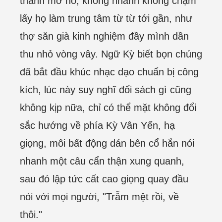
thanh mơ hồ, không nhanh không chậm
lấy họ làm trung tâm từ từ tới gần, như
thợ săn già kinh nghiệm đầy mình dần
thu nhỏ vòng vây. Ngữ Kỳ biết bọn chúng
đã bắt đầu khúc nhạc dạo chuẩn bị công
kích, lúc này suy nghĩ đối sách gì cũng
không kịp nữa, chỉ có thể mặt không đổi
sắc hướng về phía Kỳ Vân Yến, hạ
giọng, môi bất động dán bên cổ hắn nói
nhanh một câu cẩn thận xung quanh,
sau đó lập tức cất cao giọng quay đầu
nói với mọi người, "Trẫm mệt rồi, về
thôi."