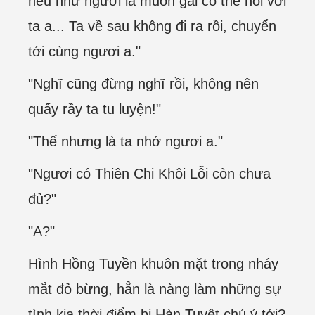
nếu như ngươi là muốn gái có thể nói với
ta a... Ta về sau không đi ra rồi, chuyển
tới cùng ngươi a."
"Nghĩ cũng đừng nghĩ rồi, không nên
quấy rầy ta tu luyện!"
"Thế nhưng là ta nhớ ngươi a."
"Ngươi có Thiên Chi Khôi Lỗi còn chưa
đủ?"
"A?"
Hình Hồng Tuyền khuôn mặt trong nháy
mắt đỏ bừng, hẳn là nàng làm những sự
tình kia thời điểm bị Hàn Tuyệt chú ý tới?