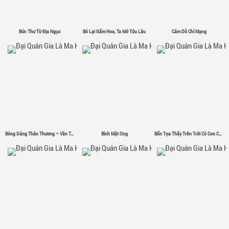
Bức Thư Từ Địa Ngục
Bỏ Lại Gấm Hoa, Ta Mở Tửu Lâu
Cám Dỗ Chí Mạng
Bóng Dáng Thân Thương – Vân Tân
Bình Mật Ong
Bổn Tọa Thấy Trên Trời Có Con Chim Sắt Σ( ゜- ゜)