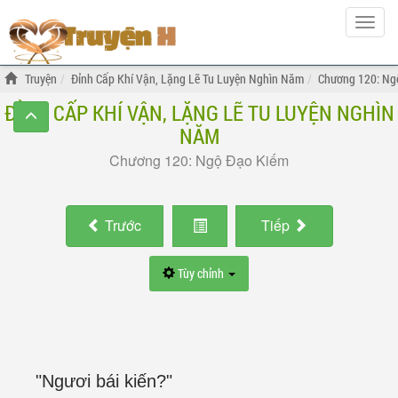
Hiện
menu
Truyện
Đỉnh Cấp Khí Vận, Lặng Lẽ Tu Luyện Nghìn Năm
Chương 120: Ng
ĐỈNH CẤP KHÍ VẬN, LẶNG LẼ TU LUYỆN NGHÌN
NĂM
Chương 120: Ngộ Đạo Kiếm
Trước
Tiếp
Tùy chỉnh
"Ngươi bái kiến?"