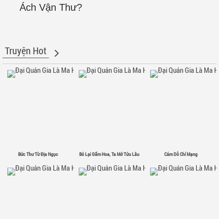
Ách Vận Thư?
Truyện Hot
Bức Thư Từ Địa Ngục
Bỏ Lại Gấm Hoa, Ta Mở Tửu Lâu
Cám Dỗ Chí Mạng