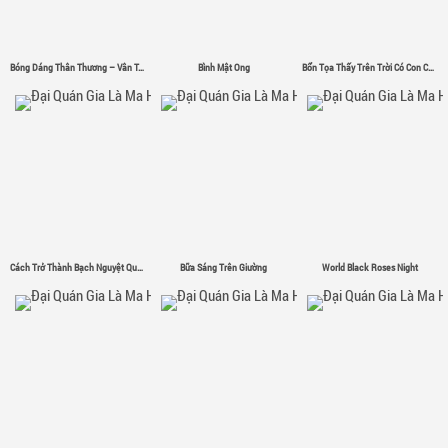
Bóng Dáng Thân Thương – Vân Tân
Bình Mật Ong
Bổn Tọa Thấy Trên Trời Có Con Chim Sắt Σ( ゜- ゜)
Cách Trở Thành Bạch Nguyệt Quang
Bữa Sáng Trên Giường
World Black Roses Night