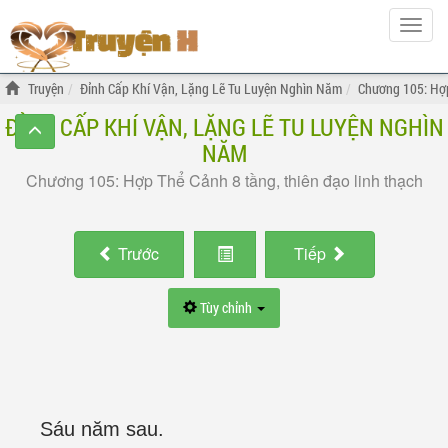
Hiện
menu
Truyện
Đỉnh Cấp Khí Vận, Lặng Lẽ Tu Luyện Nghìn Năm
Chương 105: Hợp
ĐỈNH CẤP KHÍ VẬN, LẶNG LẼ TU LUYỆN NGHÌN
NĂM
Chương 105: Hợp Thể Cảnh 8 tầng, thiên đạo linh thạch
Trước
Tiếp
Tùy chỉnh
Sáu năm sau.