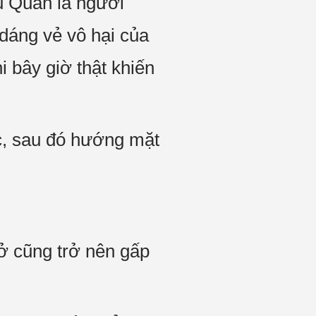
u Quân là người
dáng vẻ vô hại của
 bây giờ thật khiến
c, sau đó hướng mặt
ở cũng trở nên gấp