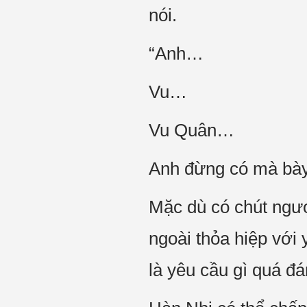
nói.
“Anh…
Vu…
Vu Quân…
Anh đừng có mà bày
Mặc dù có chút ngượ
ngoài thỏa hiệp với
là yêu cầu gì quá đ