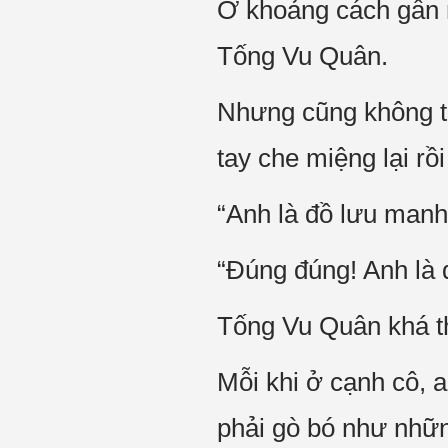
Ở khoảng cách gần n
Tống Vu Quân.
Nhưng cũng không th
tay che miệng lại rồi 
“Anh là đồ lưu manh
“Đúng đúng! Anh là
Tống Vu Quân khá th
Mỗi khi ở cạnh cô, 
phải gò bó như nhữn