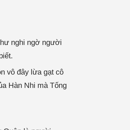
 như nghi ngờ người
iết.
n vô đây lừa gạt cô
của Hàn Nhi mà Tống