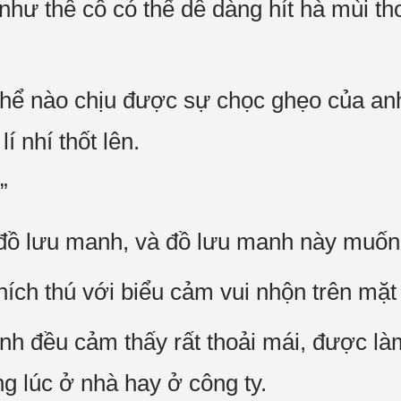
hư thế cô có thể dễ dàng hít hà mùi t
ể nào chịu được sự chọc ghẹo của anh
lí nhí thốt lên.
”
 đồ lưu manh, và đồ lưu manh này muố
ích thú với biểu cảm vui nhộn trên mặt
anh đều cảm thấy rất thoải mái, được l
g lúc ở nhà hay ở công ty.