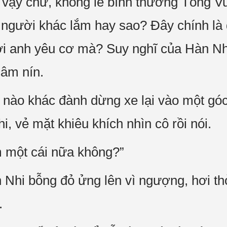
vậy chứ, không lẽ bình thường Tống V
 người khác lắm hay sao? Đây chính là 
i anh yêu cơ mà? Suy nghĩ của Hàn Nhi
âm nín.
 nào khác đành dừng xe lại vào một gó
, vẻ mặt khiêu khích nhìn cô rồi nói.
 một cái nữa không?”
Nhi bỗng đỏ ửng lên vì ngượng, hơi th
.