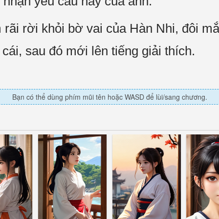
 nhận yêu cầu này của anh.
ãi rời khỏi bờ vai của Hàn Nhi, đôi mắ
cái, sau đó mới lên tiếng giải thích.
Bạn có thể dùng phím mũi tên hoặc WASD để lùi/sang chương.