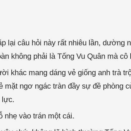
ặp lại câu hỏi này rất nhiêu lần, dường
àn không phải là Tống Vu Quân mà cô b
ời khác mang dáng vẻ giống anh trà trộ
ẻ mặt ngơ ngác tràn đầy sự đề phòng 
 lực.
ỗ nhẹ vào trán một cái.