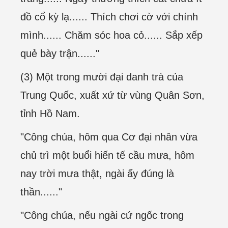
đồ cổ kỳ lạ...... Thích chơi cờ với chính
mình...... Chăm sóc hoa cỏ...... Sắp xếp
quẻ bày trận......"
(3) Một trong mười đại danh trà của
Trung Quốc, xuất xứ từ vùng Quân Sơn,
tỉnh Hồ Nam.
"Công chúa, hôm qua Cơ đại nhân vừa
chủ trì một buổi hiến tế cầu mưa, hôm
nay trời mưa thật, ngài ấy đúng là
thần......"
"Công chúa, nếu ngài cứ ngốc trong