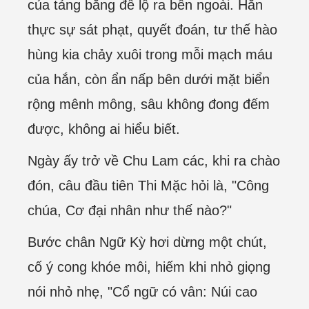
của tảng băng để lộ ra bên ngoài. Hắn
thực sự sát phạt, quyết đoán, tư thế hào
hùng kia chảy xuôi trong mỗi mạch máu
của hắn, còn ẩn nấp bên dưới mặt biển
rộng mênh mông, sâu không đong đếm
được, không ai hiểu biết.
Ngày ấy trở về Chu Lam các, khi ra chào
đón, câu đầu tiên Thi Mặc hỏi là, "Công
chúa, Cơ đại nhân như thế nào?"
Bước chân Ngữ Kỳ hơi dừng một chút,
cố ý cong khóe môi, hiếm khi nhỏ giọng
nói nhỏ nhẹ, "Cổ ngữ có vân: Núi cao