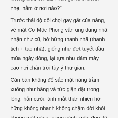
nhẹ, nằm ở nơi nào?"
Trước thái độ đối chọi gay gắt của nàng,
vẻ mặt Cơ Mộc Phong vẫn ung dung nhã
nhặn như cũ, hờ hững thanh nhã (thanh
tịch + tao nhã), giống như đợt tuyết đầu
mùa ngày đông, lại tựa như đám mây
cao nơi chân trời tùy ý thư giãn.
Căn bản không để sắc mặt nàng trầm
xuống như băng và tức giận đặt trong
lòng, hắn cười, ánh mắt thản nhiên hờ
hững không nhanh không chậm dời khỏi
khuôn mặt nàng, dừng cảnh xuân đẹp đẽ