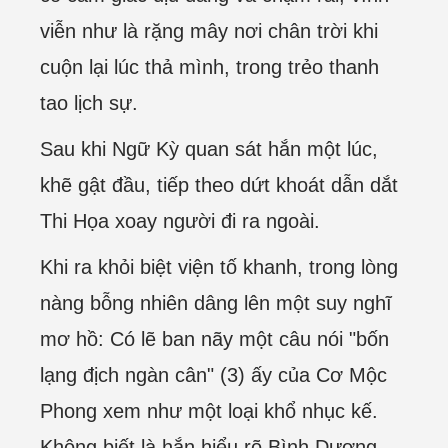
viễn như là rặng mây nơi chân trời khi
cuộn lại lúc thả mình, trong trẻo thanh
tao lịch sự.
Sau khi Ngữ Kỳ quan sát hắn một lúc,
khẽ gật đầu, tiếp theo dứt khoát dẫn dắt
Thi Họa xoay người đi ra ngoài.
Khi ra khỏi biệt viện tố khanh, trong lòng
nàng bỗng nhiên dâng lên một suy nghĩ
mơ hồ: Có lẽ ban nãy một câu nói "bốn
lạng địch ngàn cân" (3) ấy của Cơ Mộc
Phong xem như một loại khổ nhục kế.
Không biết là hắn hiểu rõ Bình Dương