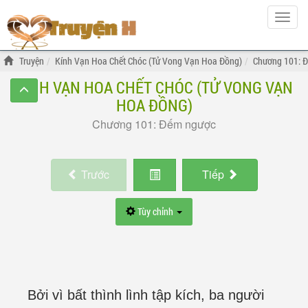
Hiện
menu
Truyện
Kính Vạn Hoa Chết Chóc (Tử Vong Vạn Hoa Đồng)
Chương 101: 
KÍNH VẠN HOA CHẾT CHÓC (TỬ VONG VẠN
HOA ĐỒNG)
Chương 101: Đếm ngược
Trước
Tiếp
Tùy chỉnh
Bởi vì bất thình lình tập kích, ba người