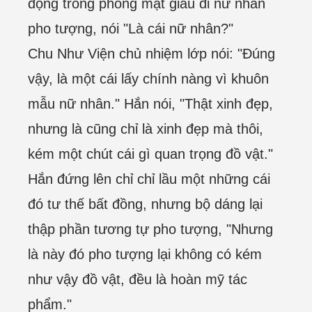
động trong phòng mặt giấu đi nữ nhân
pho tượng, nói "Là cái nữ nhân?"
Chu Như Viện chủ nhiệm lớp nói: "Đúng
vậy, là một cái lấy chính nàng vì khuôn
mẫu nữ nhân." Hắn nói, "Thật xinh đẹp,
nhưng là cũng chỉ là xinh đẹp mà thôi,
kém một chút cái gì quan trọng đồ vật."
Hắn đứng lên chỉ chỉ lầu một những cái
đó tư thế bất đồng, nhưng bộ dáng lại
thập phần tương tự pho tượng, "Nhưng
là này đó pho tượng lại không có kém
như vậy đồ vật, đều là hoàn mỹ tác
phẩm."