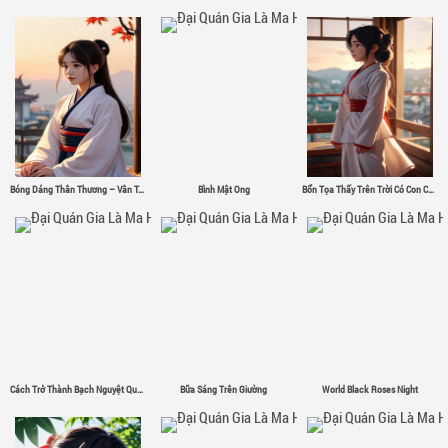
Bóng Dáng Thân Thương – Vân Tân
Bình Mật Ong
Bổn Tọa Thấy Trên Trời Có Con Chim Sắt Σ( ゜- ゜)
Cách Trở Thành Bạch Nguyệt Quang
Bữa Sáng Trên Giường
World Black Roses Night