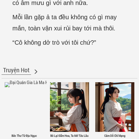
có âm mưu gì với anh nữa.
Mỗi lần gặp ả ta đều không có gì may
mắn, toàn vận xui rủi bay tới mà thôi.
“Cô không dở trò với tôi chứ?”
Truyện Hot
Bức Thư Từ Địa Ngục
Bỏ Lại Gấm Hoa, Ta Mở Tửu Lâu
Cám Dỗ Chí Mạng