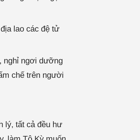
 địa lao các đệ tử
, nghỉ ngơi dưỡng
ấm chế trên người
lý, tất cả đều hư
này, làm Tô Kỳ muốn