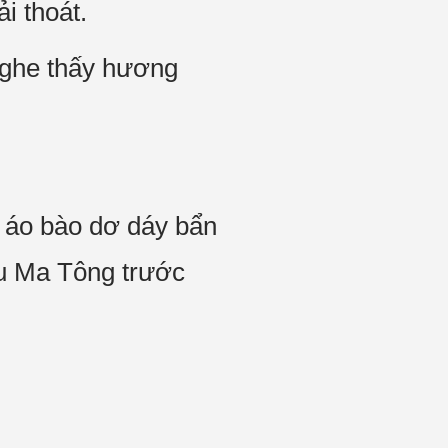
i thoát.
nghe thấy hương
, áo bào dơ dáy bẩn
êu Ma Tông trước