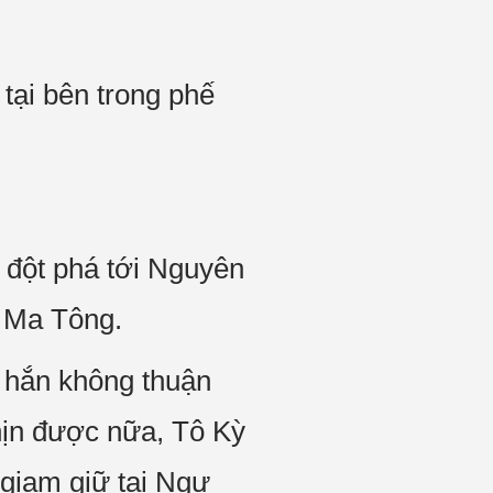
tại bên trong phế
 đột phá tới Nguyên
u Ma Tông.
 hắn không thuận
hịn được nữa, Tô Kỳ
 giam giữ tại Ngự