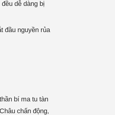
, đều dễ dàng bị
ắt đầu nguyền rủa
hần bí ma tu tàn
c Châu chấn động,