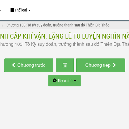
Thể loại
Chương 103: Tô Kỳ suy đoán, trưởng thành sau đó Thiên Địa Thảo
ỈNH CẤP KHÍ VẬN, LẶNG LẼ TU LUYỆN NGHÌN N
hương 103: Tô Kỳ suy đoán, trưởng thành sau đó Thiên Địa Th
Chương
trước
Chương
tiếp
Tùy chỉnh