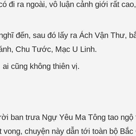
 đi ra ngoài, vô luận cảnh giới rất cao
nghĩ đến, sau đó lấy ra Ách Vận Thư, b
nh, Chu Tước, Mạc U Linh.
ai cũng không thiên vị.
ời ban trưa Ngự Yêu Ma Tông tao ngộ t
iệt vong, chuyện này dẫn tới toàn bộ Bắ