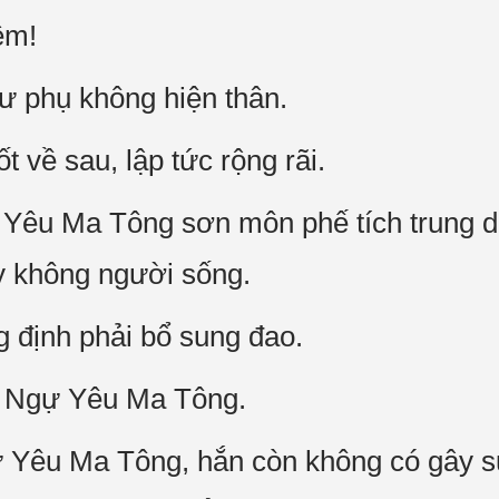
ệm!
ư phụ không hiện thân.
t về sau, lập tức rộng rãi.
ự Yêu Ma Tông sơn môn phế tích trung 
y không người sống.
g định phải bổ sung đao.
ấu Ngự Yêu Ma Tông.
 Yêu Ma Tông, hắn còn không có gây sự,