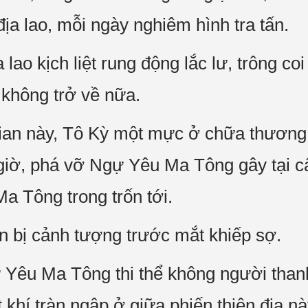
ịa lao, mỗi ngày nghiêm hình tra tấn.
lao kịch liệt rung động lắc lư, trông coi
 không trở về nữa.
gian này, Tô Kỳ một mực ở chữa thương
giờ, phá vỡ Ngự Yêu Ma Tông gây tại c
a Tông trong trốn tới.
ền bị cảnh tượng trước mắt khiếp sợ.
Yêu Ma Tông thi thể không người thanh 
ết khí tràn ngập ở giữa phiến thiên địa 