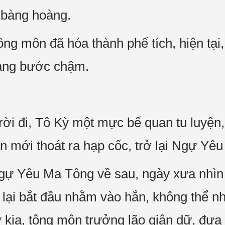
i bàng hoàng.
g môn đã hóa thành phế tích, hiện tại, 
đang bước chậm.
rời đi, Tô Kỳ một mực bế quan tu luyện,
n mới thoát ra hạp cốc, trở lại Ngự Yê
Ngự Yêu Ma Tông về sau, ngày xưa nhìn
 lại bắt đầu nhằm vào hắn, không thể n
ử kia, tông môn trưởng lão giận dữ, đưa