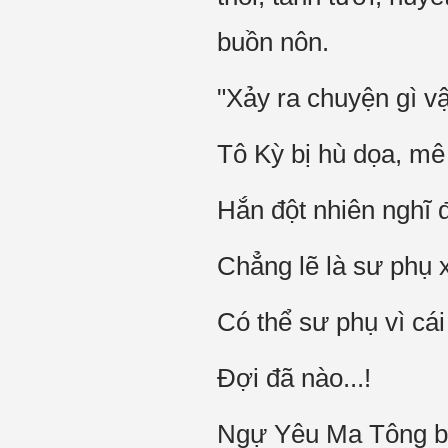
buồn nôn.
"Xảy ra chuyện gì vậ
Tô Kỳ bị hù dọa, mê
Hắn đột nhiên nghĩ đ
Chẳng lẽ là sư phụ 
Có thể sư phụ vì cái
Đợi đã nào...!
Ngự Yêu Ma Tông bị 