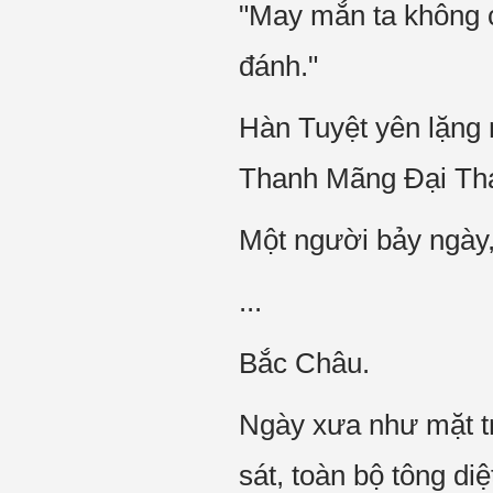
"May mắn ta không có
đánh."
Hàn Tuyệt yên lặng 
Thanh Mãng Đại Thá
Một người bảy ngày, 
...
Bắc Châu.
Ngày xưa như mặt tr
sát, toàn bộ tông d