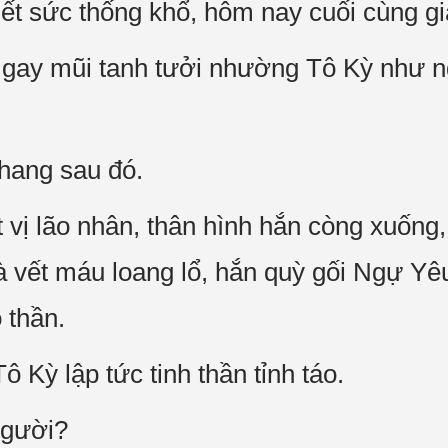
ết sức thống khổ, hôm nay cuối cùng giả
 gay mũi tanh tưởi nhường Tô Kỳ như 
hang sau đó.
vị lão nhân, thân hình hắn còng xuống
 là vết máu loang lổ, hắn quỳ gối Ngự Y
 thần.
ô Kỳ lập tức tinh thần tỉnh táo.
người?