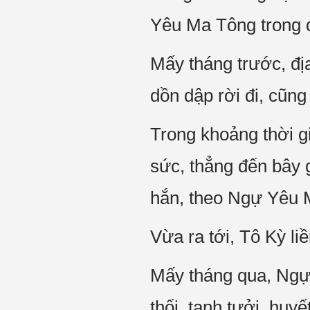
Yêu Ma Tông trong đ
Mấy tháng trước, địa 
dồn dập rời đi, cũng
Trong khoảng thời 
sức, thẳng đến bây 
hắn, theo Ngự Yêu M
Vừa ra tới, Tô Kỳ li
Mấy tháng qua, Ngự 
thối, tanh tưởi, huy