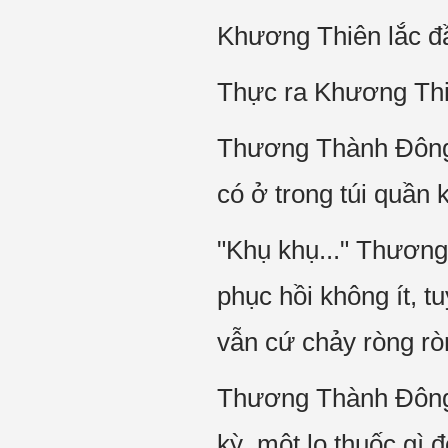
Khương Thiên lắc đầ
Thực ra Khương Thiê
Thương Thành Đông mó
có ở trong túi quần 
"Khụ khụ..." Thương 
phục hồi không ít, t
vẫn cứ chảy ròng ro
Thương Thành Đông la
kỳ, một lọ thuốc gì