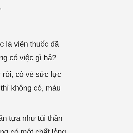
"
 là viên thuốc đã
ông có việc gì hả?
̀i, có vẻ sức lực
 thì không có, máu
 tựa như túi thần
ong có một chất lỏng