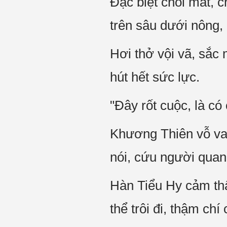
Đặc biệt chói mắt, 
trên sâu dưới nông, mô
Hơi thở vội vã, sắc 
hút hết sức lực.
"Đây rốt cuộc, là co
Khương Thiên vỗ vai c
nói, cứu người quan 
Hàn Tiểu Hy cảm thâ
thể trôi đi, thậm chí 