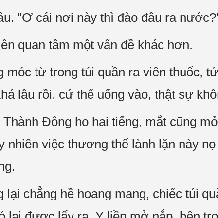
u. "Ơ cái nơi này thì đào đâu ra nước?
n quan tâm một vấn đề khác hơn.
c từ trong túi quần ra viên thuốc, tức
khá lâu rồi, cứ thế uống vào, thật sự kh
Thành Đông ho hai tiếng, mắt cũng mở rô
uy nhiên việc thương thế lành lặn này nọ
̀ng.
̣i chẳng hề hoang mang, chiếc túi quần
 đó lại được lấy ra. Y liền mở nắp, bên tr