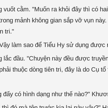
́t cằm. "Muốn ra khỏi đây thì có hai c
 trong mảnh không gian sắp vỡ vụn này. 
n tri."
ậy làm sao để Tiểu Hy sử dụng được 
c đầu. "Chuyện này đều được truyền tư
phải thuộc dòng tiên tri, đây là do Cụ tổ 
ng đấy có hình dạng như thế nào?" Khươ
hì đó mà tên trước kia lại này vậy?" 