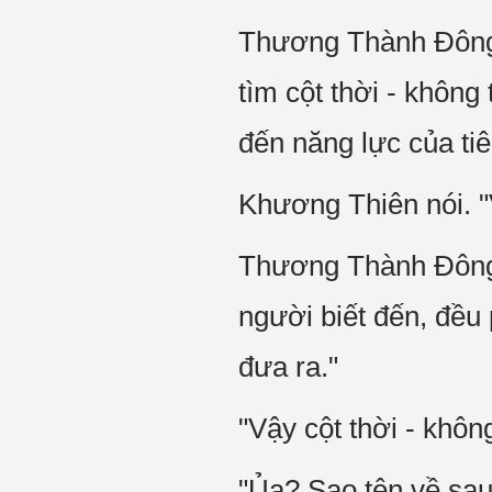
Thương Thành Đông vuô
tìm cột thời - không
đến năng lực của tiê
Khương Thiên nói. "V
Thương Thành Đông lắ
người biết đến, đều 
đưa ra."
"Vậy cột thời - khô
"Ủa? Sao tên về sau t