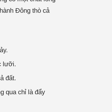
hành Đông thò cả
ảy.
 lưỡi.
̉ đất.
qua chỉ là đẩy