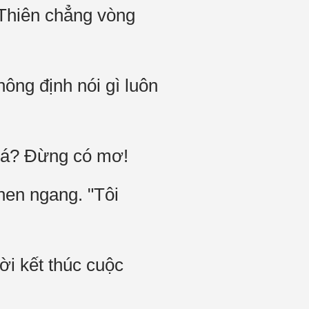
 Thiên chẳng vòng
ông định nói gì luôn
" á? Đừng có mơ!
hen ngang. "Tôi
̀i kết thúc cuộc