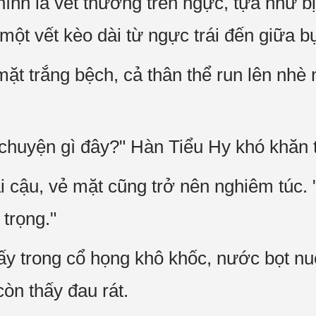
chính là vết thương trên ngực, tựa như b
̣t vết kèo dài từ ngực trái đến giữa b
mặt trắng bệch, cả thân thể run lên nhè n
́ chuyện gì đây?" Hàn Tiểu Hy khó khăn t
ậu, vẻ mặt cũng trở nên nghiêm túc. "
trọng."
́y trong cổ họng khô khốc, nước bọt nu
còn thấy đau rát.