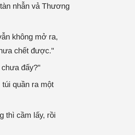
àn nhẫn vả Thương
vẫn không mở ra,
hưa chết được."
̀y chưa đấy?"
túi quần ra một
thì cầm lấy, rồi