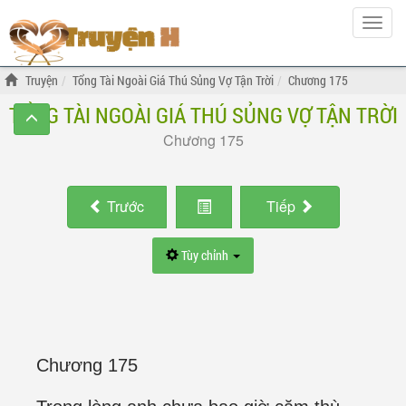
Hiện
menu
Truyện
Tổng Tài Ngoài Giá Thú Sủng Vợ Tận Trời
Chương 175
TỔNG TÀI NGOÀI GIÁ THÚ SỦNG VỢ TẬN TRỜI
Chương 175
Trước
Tiếp
Tùy chỉnh
Chương 175