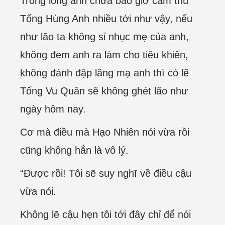
Trong lòng anh chưa bao giờ căm thù
Tống Hùng Anh nhiều tới như vậy, nếu
như lão ta không sỉ nhục mẹ của anh,
không đem anh ra làm cho tiêu khiển,
không đánh đập lăng mạ anh thì có lẽ
Tống Vu Quân sẽ không ghét lão như
ngày hôm nay.
Cơ mà điều mà Hạo Nhiên nói vừa rồi
cũng không hẳn là vô lý.
“Được rồi! Tôi sẽ suy nghĩ về điều cậu
vừa nói.
Không lẽ cậu hẹn tôi tới đây chỉ để nói