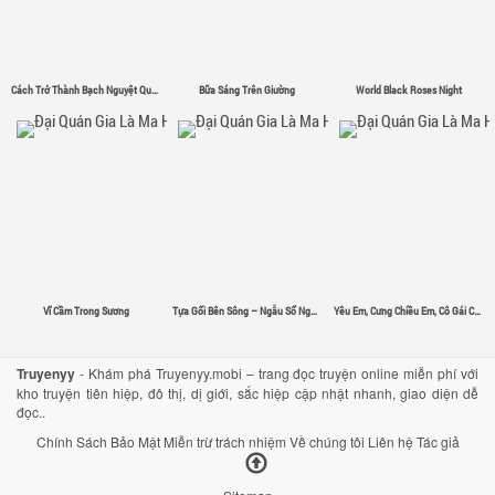
Cách Trở Thành Bạch Nguyệt Quang
Bữa Sáng Trên Giường
World Black Roses Night
Vĩ Cầm Trong Sương
Tựa Gối Bên Sông – Ngẫu Sổ Nguyệt
Yêu Em, Cưng Chiều Em, Cô Gái Có Đôi Mắt Màu Đỏ Tươi
Truyenyy
- Khám phá Truyenyy.mobi – trang đọc truyện online miễn phí với
kho truyện tiên hiệp, đô thị, dị giới, sắc hiệp cập nhật nhanh, giao diện dễ
đọc..
Chính Sách Bảo Mật
Miễn trừ trách nhiệm
Về chúng tôi
Liên hệ
Tác giả