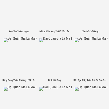
Bức Thư Từ Địa Ngục
Bỏ Lại Gấm Hoa, Ta Mở Tửu Lâu
Cám Dỗ Chí Mạng
Bóng Dáng Thân Thương – Vân Tân
Bình Mật Ong
Bổn Tọa Thấy Trên Trời Có Con Chim Sắt Σ( ゜- ゜)