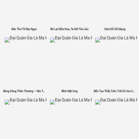
Bức Thư Từ Địa Ngục
Bỏ Lại Gấm Hoa, Ta Mở Tửu Lâu
Cám Dỗ Chí Mạng
Bóng Dáng Thân Thương – Vân Tân
Bình Mật Ong
Bổn Tọa Thấy Trên Trời Có Con Chim Sắt Σ( ゜- ゜)