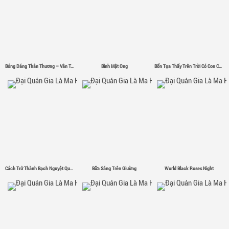
Bóng Dáng Thân Thương – Vân Tân
Bình Mật Ong
Bổn Tọa Thấy Trên Trời Có Con Chim Sắt Σ( ゜- ゜)
Cách Trở Thành Bạch Nguyệt Quang
Bữa Sáng Trên Giường
World Black Roses Night