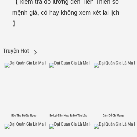
【 kiểm tra đo lường đến Tiên Thiên số
mệnh giả, có hay không xem xét lai lịch
】
Truyện Hot
Bức Thư Từ Địa Ngục
Bỏ Lại Gấm Hoa, Ta Mở Tửu Lâu
Cám Dỗ Chí Mạng