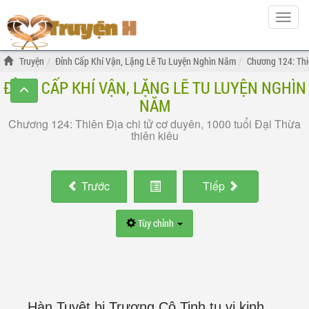
Hiện
menu
Truyện
Đỉnh Cấp Khí Vận, Lặng Lẽ Tu Luyện Nghìn Năm
Chương 124: Thiê
ĐỈNH CẤP KHÍ VẬN, LẶNG LẼ TU LUYỆN NGHÌN
NĂM
Chương 124: Thiên Địa chi tử cơ duyên, 1000 tuổi Đại Thừa
thiên kiêu
Trước
Tiếp
Tùy chỉnh
Hàn Tuyệt bị Trượng Cô Tinh tu vi kinh