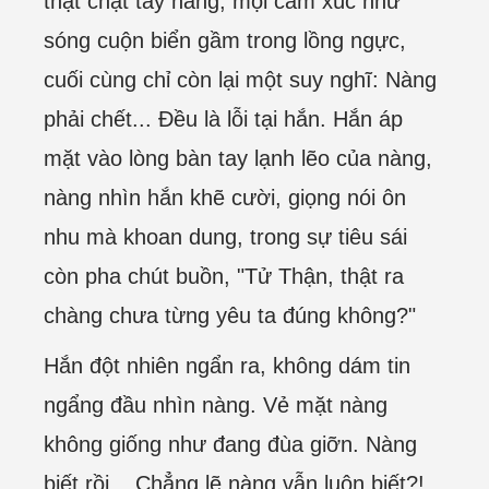
thật chặt tay nàng, mọi cảm xúc như
sóng cuộn biển gầm trong lồng ngực,
cuối cùng chỉ còn lại một suy nghĩ: Nàng
phải chết... Đều là lỗi tại hắn. Hắn áp
mặt vào lòng bàn tay lạnh lẽo của nàng,
nàng nhìn hắn khẽ cười, giọng nói ôn
nhu mà khoan dung, trong sự tiêu sái
còn pha chút buồn, "Tử Thận, thật ra
chàng chưa từng yêu ta đúng không?"
Hắn đột nhiên ngẩn ra, không dám tin
ngẩng đầu nhìn nàng. Vẻ mặt nàng
không giống như đang đùa giỡn. Nàng
biết rồi... Chẳng lẽ nàng vẫn luôn biết?!