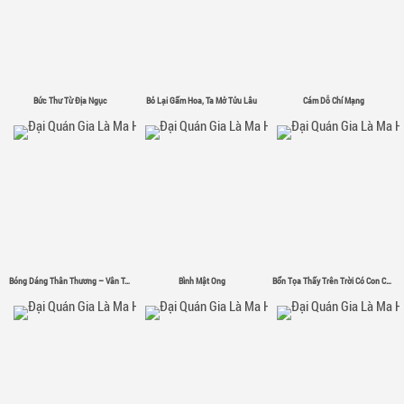
Bức Thư Từ Địa Ngục
Bỏ Lại Gấm Hoa, Ta Mở Tửu Lâu
Cám Dỗ Chí Mạng
Bóng Dáng Thân Thương – Vân Tân
Bình Mật Ong
Bổn Tọa Thấy Trên Trời Có Con Chim Sắt Σ( ゜- ゜)