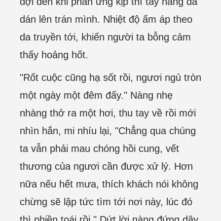
đợi đến khi phản ứng kịp thì tay nàng đã
dán lên trán mình. Nhiệt độ ấm áp theo
da truyền tới, khiến người ta bỗng cảm
thấy hoảng hốt.
"Rốt cuộc cũng hạ sốt rồi, ngươi ngủ tròn
một ngày một đêm đấy." Nàng nhẹ
nhàng thở ra một hơi, thu tay về rồi mới
nhìn hắn, mi nhíu lại, "Chẳng qua chúng
ta vẫn phải mau chóng hồi cung, vết
thương của ngươi cần được xử lý. Hơn
nữa nếu hết mưa, thích khách nói không
chừng sẽ lập tức tìm tới nơi này, lúc đó
thì phiền toái rồi." Dứt lời nàng đứng dậy