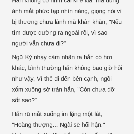
Hắn không có nhìn cái khe kia, mà dùng
ánh mắt phức tạp nhìn nàng, giọng nói vì
bị thương chưa lành mà khàn khàn, "Nếu
tìm được đường ra ngoài rồi, vì sao
người vẫn chưa đi?"
Ngữ Kỳ nhạy cảm nhận ra hắn có hơi
khác, bình thường hắn không bao giờ hỏi
như vậy, Vì thế đi đến bên cạnh, ngồi
xổm xuống sờ trán hắn, "Còn chưa đỡ
sốt sao?"
Hắn rũ mắt xuống im lặng một lát,
"Hoàng thượng... Ngài sẽ hối hận."