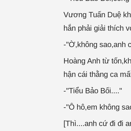
Vương Tuấn Duệ không
hắn phải giải thích v
-"Ờ,không sao,anh c
Hoàng Anh từ tốn,kh
hận cái thằng ca mất
-"Tiểu Bảo Bối...."
-"Ô hô,em không sao
[Thì....anh cứ đi đ