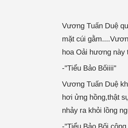
Vương Tuấn Duệ qua
mặt cúi gằm....Vươn
hoa Oải hương này tr
-"Tiểu Bảo Bốiiii"
Vương Tuấn Duệ khẽ
hơi ửng hồng,thật s
nhảy ra khỏi lồng ngự
-"Tiểu Bảo Bối,công t