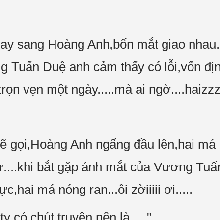
y sang Hoàng Anh,bốn mắt giao nhau..
g Tuấn Duệ anh cảm thấy có lỗi,vốn đị
ọn vẹn một ngày.....mà ai ngờ....haizz
 gọi,Hoàng Anh ngẩng đầu lên,hai má 
ự....khi bắt gặp ánh mắt của Vương Tuấ
c,hai má nóng ran...ôi zờiiiii ơi.....
y có chút truyện,nên là....."