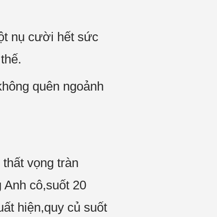
t nụ cười hết sức
thế.
,không quên ngoảnh
thất vọng tràn
g Anh cô,suốt 20
ất hiện,quy củ suốt