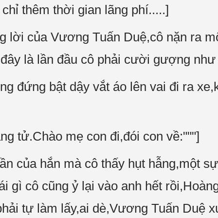
ỉ thêm thời gian lãng phí.....]
g lời của Vương Tuấn Duệ,cô nặn ra mộ
ắc đây là lần đầu cô phải cười gượng như 
 đứng bật dậy vắt áo lên vai đi ra xe
lãng tử.Chào mẹ con đi,đói con về:"""]
ần của hắn mà cô thấy hụt hẫng,một sự 
ái gì cô cũng ỷ lại vào anh hết rồi,Hoàn
hải tự làm lấy,ai dè,Vương Tuấn Duệ xu