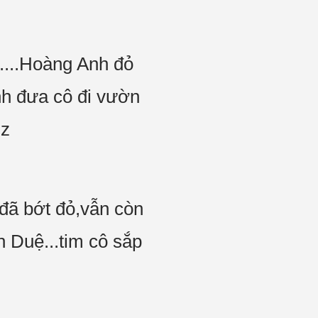
...Hoàng Anh đỏ
nh đưa cô đi vườn
zz
đã bớt đỏ,vẫn còn
n Duệ...tim cô sắp