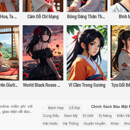
Bỏ Lại Gấm Hoa, Ta Mở Tửu Lâu
Cám Dỗ Chí Mạng
Bóng Dáng Thân Thương – Vân Tân
Bình 
Bữa Sáng Trên Giường
World Black Roses Night
Vĩ Cầm Trong Sương
nline miễn phí với
Chính Sách Bảo Mật
Bách Hợp
Cổ Đại
, giao diện dễ đọc..
Cung Đấu
Đam Mỹ
Dị Giới
Dị Năng
Điền Vă
Hài Hước
Hệ Thống
Huyền Huyễn
Khác
Kho