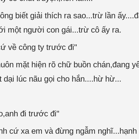
 biết giải thích ra sao...trừ lần ấy....đ
ới một người con gái...trừ cô ấy ra.
ứ về công ty trước đi"
uôn mặt hiện rõ chữ buồn chán,đang yê
 dại lúc nãu gọi cho hắn....hừ hừ...
,anh đi trước đi"
i anh cứ xa em và đừng ngẫm nghĩ...hạnh