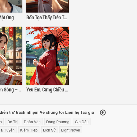
Mật Ong
Bổn Tọa Thấy Trên Trời Có Con Chim Sắt Σ( ゜- ゜)
Tựa Gối Bên Sông – Ngẫu Sổ Nguyệt
Yêu Em, Cưng Chiều Em, Cô Gái Có Đôi Mắt Màu Đỏ Tươi
Miễn trừ trách nhiệm
Về chúng tôi
Liên hệ
Tác giả
n
Đô Thị
Đoản Văn
Đông Phương
Gia Đấu
a Huyễn
Kiếm Hiệp
Lịch Sử
Light Novel