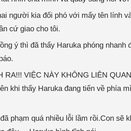
ai người kia đối phó với mấy tên lính v
ần cứ giao cho tôi.
ồng ý thì đã thấy Haruka phóng nhanh 
báo.
H RA!!! VIỆC NÀY KHÔNG LIÊN QUAN
ên khi thấy Haruka đang tiến về phía m
 đã phạm quá nhiều lỗi lầm rồi.Con sẽ