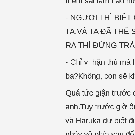
thêm sai lầm nào nữ
- NGƯƠI THÌ BIẾ
TA.VÀ TA ĐÃ THỀ
RA THÌ ĐỪNG TRÁ
- Chỉ vì hận thù mà
ba?Không, con sẽ kh
Quá tức giận trước 
anh.Tuy trước giờ ôn
và Haruka dư biết đ
nhảy về phía sau để