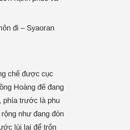
môn đi – Syaoran
ng chế được cục
chồng Hoàng đế đang
 phía trước là phu
g rộng như đang đón
ớc lùi lại để trốn