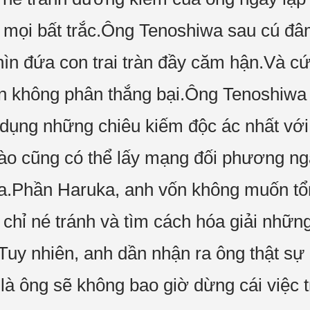
 mọi bất trắc.Ông Tenoshiwa sau cú đâm
hìn đứa con trai tràn đầy căm hận.Và cứ
vẫn không phân thắng bại.Ông Tenoshiw
sử dụng những chiêu kiếm độc ác nhất với
nào cũng có thể lấy mạng đối phương nga
ka.Phần Haruka, anh vốn không muốn t
 chỉ né tránh và tìm cách hóa giải nhữn
Tuy nhiên, anh dần nhận ra ông thật s
à ông sẽ không bao giờ dừng cái việc trả