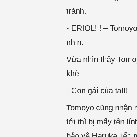
tránh.
- ERIOL!!! – Tomoyo
nhìn.
Vừa nhìn thấy Tomo
khẽ:
- Con gái của ta!!!
Tomoyo cũng nhận r
tới thì bị mấy tên 
bảo vệ.Haruka liếc 