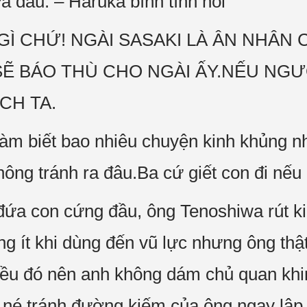
a đâu. – Haruka bình tĩnh nói
T GÌ CHỨ! NGÀI SASAKI LÀ ÂN NHÂ
 SẼ BÁO THÙ CHO NGÀI ẤY.NẾU NG
CH TA.
 làm biết bao nhiêu chuyện kinh khủng n
ông tránh ra đâu.Ba cứ giết con đi nếu
đứa con cứng đầu, ông Tenoshiwa rút 
g ít khi dùng đến vũ lực nhưng ông thật
iều đó nên anh không dám chủ quan khi
 né tránh đường kiếm của ông ngay lập 