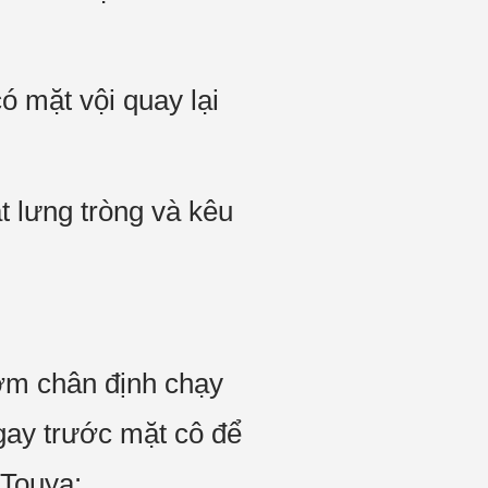
ó mặt vội quay lại
 lưng tròng và kêu
ợm chân định chạy
ngay trước mặt cô để
 Touya: