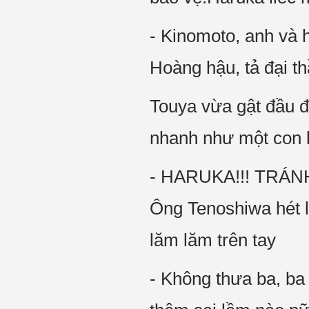
- Kinomoto, anh và h
Hoàng hậu, tả đại th
Touya vừa gật đầu đ
nhanh như một con 
- HARUKA!!! TRÁN
Ông Tenoshiwa hét l
lăm lăm trên tay
- Không thưa ba, ba