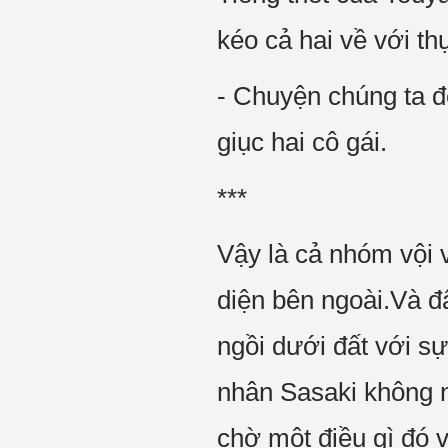
kéo cả hai về với thự
- Chuyện chúng ta đ
giục hai cô gái.
***
Vậy là cả nhóm vội
diện bên ngoài.Và đ
ngồi dưới đất với s
nhân Sasaki không n
chờ một điều gì đó và