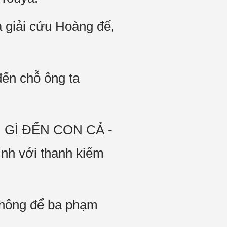
à giải cứu Hoàng đế,
đến chỗ ông ta
 GÌ ĐẾN CON CẢ -
ình với thanh kiếm
 không để ba phạm