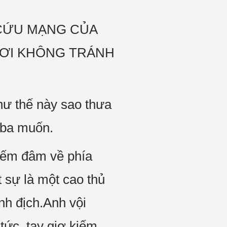
N CỨU MẠNG CỦA
ƯƠI KHÔNG TRÁNH
hư thế này sao thưa
 ba muốn.
kiếm đâm về phía
 sự là một cao thủ
nh địch.Anh vội
tức, tay giơ kiếm