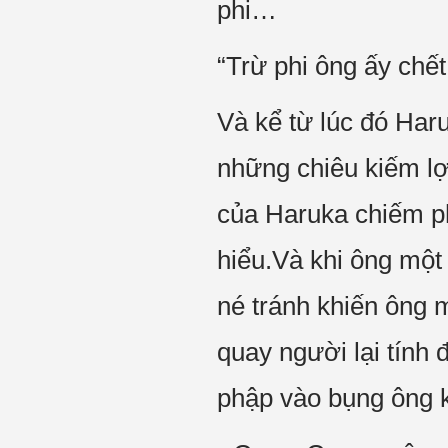
phi…
“Trừ phi ông ấy chết
Và kể từ lúc đó Ha
những chiêu kiếm lợi
của Haruka chiếm ph
hiểu.Và khi ông một
né tránh khiến ông m
quay người lại tính
phập vào bụng ông k