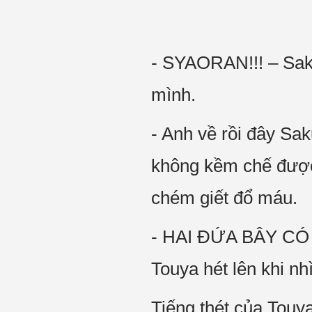
- SYAORAN!!! – Sak
mình.
- Anh về rồi đây S
không kềm chế được
chém giết đổ máu.
- HAI ĐỨA BÂY CÓ
Touya hét lên khi nh
Tiếng thét của Touy