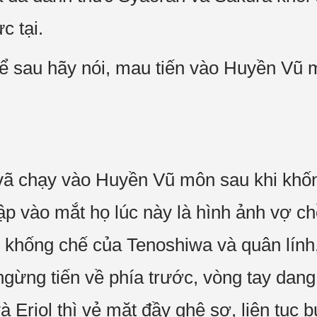
c tại.
ể sau hãy nói, mau tiến vào Huyền Vũ 
 vã chạy vào Huyền Vũ môn sau khi khố
ập vào mắt họ lúc này là hình ảnh vợ 
ự khống chế của Tenoshiwa và quân lính,
gừng tiến về phía trước, vòng tay dan
 Eriol thì vẻ mặt đầy ghê sợ, liên tục bư