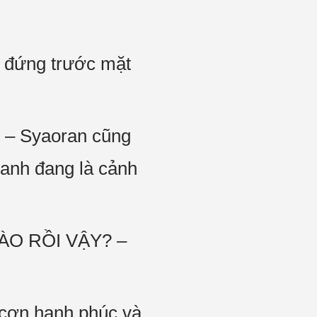
 đứng trước mặt
? – Syaoran cũng
anh đang là cảnh
ÀO RỒI VẬY? –
 cơn hạnh phúc và