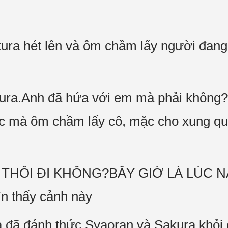
ura hét lên và ôm chầm lấy người đang
akura.Anh đã hứa với em mà phải không
 mà ôm chầm lấy cô, mặc cho xung qu
 THÔI ĐI KHÔNG?BÂY GIỜ LÀ LÚC N
ìn thấy cảnh này
a đã đánh thức Syaoran và Sakura khỏi