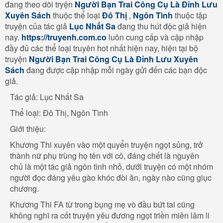
đang theo dõi tryện
Người Bạn Trai Công Cụ Là Đỉnh Lưu
Xuyên Sách
thuộc thể loại
Đô Thị
,
Ngôn Tình
thuộc tập
truyện của tác giả
Lục Nhất Sa
đang thu hút độc giả hiện
nay.
https://truyenh.com.co
luôn cung cấp và cập nhập
đầy đủ các thể loại truyên hot nhất hiện nay, hiện tại bộ
truyện
Người Bạn Trai Công Cụ Là Đỉnh Lưu Xuyên
Sách
đang được cập nhập mỗi ngày gửi đến các bạn độc
giả.
Tác giả: Lục Nhất Sa
Thể loại: Đô Thị, Ngôn Tình
Giới thiệu:
Khương Thi xuyên vào một quyển truyện ngọt sủng, trở
thành nữ phụ trùng họ tên với cô, đáng chết là nguyên
chủ là một tác giả ngôn tình nhỏ, dưới truyện có một nhóm
người đọc đáng yêu gào khóc đòi ăn, ngày nào cũng giục
chương.
Khương Thi FA từ trong bụng mẹ vò đầu bứt tai cũng
không nghĩ ra cốt truyện yêu đương ngọt triền miên lâm li