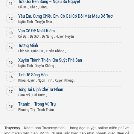
Tựa Gối Bên Sông – Ngẫu Sổ Nguyệt
11
Cổ Đại
,
Khác
,
Sủng
,
Yêu Em, Cưng Chiều Em, Cô Gái Có Đôi Mắt Màu Đỏ Tươi
12
Ngôn Tình
,
Truyện Teen
,
Vạn Cổ Đệ Nhất Kiếm
13
Cổ Đại
,
Dị Giới
,
Dị Năng
,
Huyền Huyễn
Tướng Minh
14
Lịch Sử
,
Quân Sự
,
Xuyên Không
,
Xuyên Thành Thiên Kim Suýt Phá Sản
15
Ngôn Tình
,
Xuyên Không
,
Tinh Tế Sủng Hôn
16
Khoa Huyễn
,
Ngôn Tình
,
Xuyên Không
,
Tổng Tài Định Chế Tư Nhân
17
Đam Mỹ
,
Hài Hước
,
Titanic – Trong Vũ Trụ
18
Phương Tây
,
Trinh Thám
,
Truyenyy
- Khám phá Truyenyy.mobi – trang đọc truyện online miễn phí với
kho truyện tiên hiệp, đô thị, dị giới, sắc hiệp cập nhật nhanh, giao diện dễ