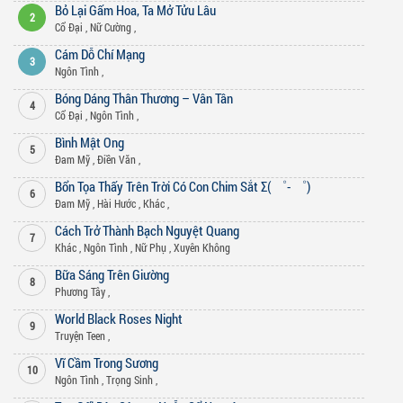
Bỏ Lại Gấm Hoa, Ta Mở Tửu Lâu
2
Cổ Đại
,
Nữ Cường
,
Cám Dỗ Chí Mạng
3
Ngôn Tình
,
Bóng Dáng Thân Thương – Vân Tân
4
Cổ Đại
,
Ngôn Tình
,
Bình Mật Ong
5
Đam Mỹ
,
Điền Văn
,
Bổn Tọa Thấy Trên Trời Có Con Chim Sắt Σ( ゜- ゜)
6
Đam Mỹ
,
Hài Hước
,
Khác
,
Cách Trở Thành Bạch Nguyệt Quang
7
Khác
,
Ngôn Tình
,
Nữ Phụ
,
Xuyên Không
Bữa Sáng Trên Giường
8
Phương Tây
,
World Black Roses Night
9
Truyện Teen
,
Vĩ Cầm Trong Sương
10
Ngôn Tình
,
Trọng Sinh
,