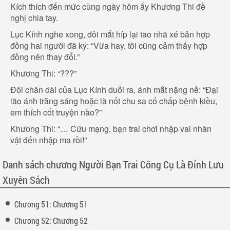
Kích thích đến mức cùng ngày hôm ấy Khương Thi đề
nghị chia tay.
Lục Kính nghe xong, đôi mắt híp lại tao nhã xé bản hợp
đồng hai người đã ký: “Vừa hay, tôi cũng cảm thấy hợp
đồng nên thay đổi.”
Khương Thi: “???”
Đôi chân dài của Lục Kính duỗi ra, ánh mắt nặng nề: “Đại
lão ánh trăng sáng hoặc là nốt chu sa cố chấp bệnh kiều,
em thích cốt truyện nào?”
Khương Thi: “… Cứu mạng, bạn trai chơi nhập vai nhân
vật đến nhập ma rồi!”
Danh sách chương Người Bạn Trai Công Cụ Là Đỉnh Lưu
Xuyên Sách
Chương 51: Chương 51
Chương 52: Chương 52