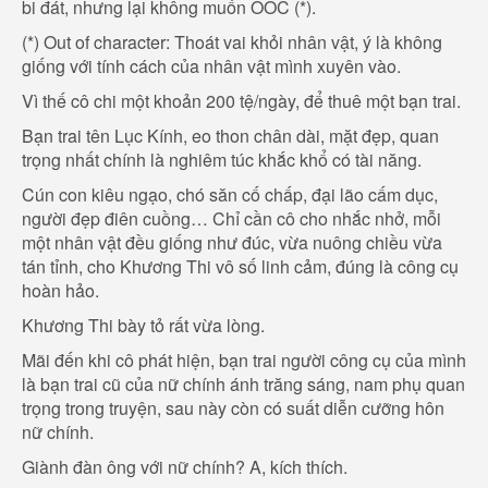
bi đát, nhưng lại không muốn OOC (*).
(*) Out of character: Thoát vai khỏi nhân vật, ý là không
giống với tính cách của nhân vật mình xuyên vào.
Vì thế cô chi một khoản 200 tệ/ngày, để thuê một bạn trai.
Bạn trai tên Lục Kính, eo thon chân dài, mặt đẹp, quan
trọng nhất chính là nghiêm túc khắc khổ có tài năng.
Cún con kiêu ngạo, chó săn cố chấp, đại lão cấm dục,
người đẹp điên cuồng… Chỉ cần cô cho nhắc nhở, mỗi
một nhân vật đều giống như đúc, vừa nuông chiều vừa
tán tỉnh, cho Khương Thi vô số linh cảm, đúng là công cụ
hoàn hảo.
Khương Thi bày tỏ rất vừa lòng.
Mãi đến khi cô phát hiện, bạn trai người công cụ của mình
là bạn trai cũ của nữ chính ánh trăng sáng, nam phụ quan
trọng trong truyện, sau này còn có suất diễn cưỡng hôn
nữ chính.
Giành đàn ông với nữ chính? A, kích thích.