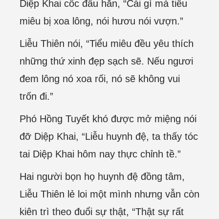
Diệp Khai cốc đầu hắn, “Cái gì mà tiểu
miêu bị xoa lông, nói hươu nói vượn.”
Liễu Thiên nói, “Tiểu miêu đều yêu thích
những thứ xinh đẹp sạch sẽ. Nếu ngươi
đem lông nó xoa rối, nó sẽ không vui
trốn đi.”
Phó Hồng Tuyết khó được mở miệng nói
đỡ Diệp Khai, “Liễu huynh đệ, ta thấy tóc
tai Diệp Khai hôm nay thực chỉnh tề.”
Hai người bọn họ huynh đệ đồng tâm,
Liễu Thiên lẻ loi một mình nhưng vẫn còn
kiên trì theo đuổi sự thật, “Thật sự rất