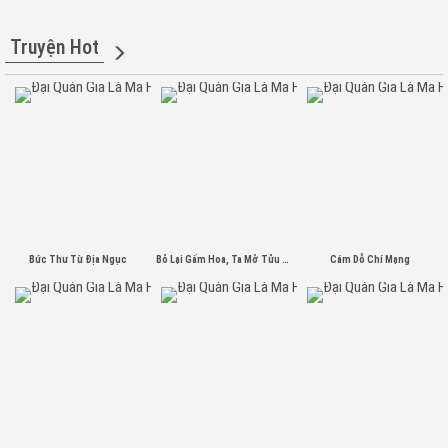
Truyện Hot
Bức Thư Từ Địa Ngục
Bỏ Lại Gấm Hoa, Ta Mở Tửu Lâu
Cám Dỗ Chí Mạng