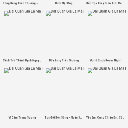
Bóng Dáng Thân Thương – Vân Tân
Bình Mật Ong
Bổn Tọa Thấy Trên Trời Có Con Chim Sắt Σ( ゜- ゜)
Cách Trở Thành Bạch Nguyệt Quang
Bữa Sáng Trên Giường
World Black Roses Night
Vĩ Cầm Trong Sương
Tựa Gối Bên Sông – Ngẫu Sổ Nguyệt
Yêu Em, Cưng Chiều Em, Cô Gái Có Đôi Mắt Màu Đỏ Tươi