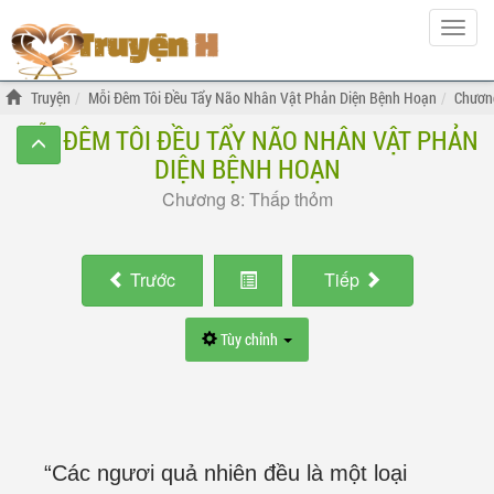
Hiện
menu
Truyện
Mỗi Đêm Tôi Đều Tẩy Não Nhân Vật Phản Diện Bệnh Hoạn
Chươn
MỖI ĐÊM TÔI ĐỀU TẨY NÃO NHÂN VẬT PHẢN
DIỆN BỆNH HOẠN
Chương 8: Thấp thỏm
Trước
Tiếp
Tùy chỉnh
“Các ngươi quả nhiên đều là một loại