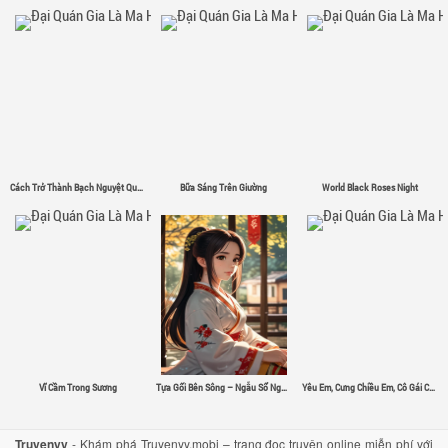
Cách Trở Thành Bạch Nguyệt Quang
Bữa Sáng Trên Giường
World Black Roses Night
Vĩ Cầm Trong Sương
Tựa Gối Bên Sông – Ngẫu Sổ Nguyệt
Yêu Em, Cưng Chiều Em, Cô Gái Có Đôi Mắt Màu Đỏ Tươi
Truyenyy
- Khám phá Truyenyy.mobi – trang đọc truyện online miễn phí với