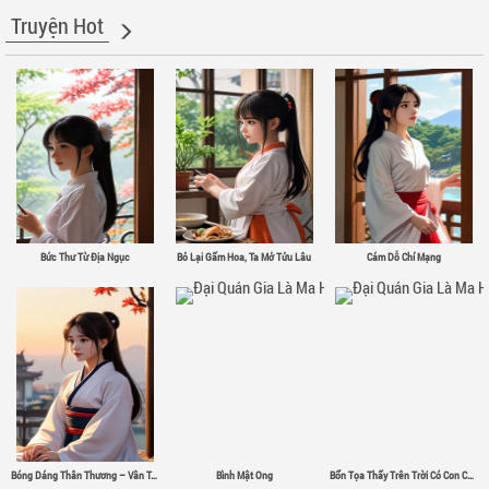
Truyện Hot
Bức Thư Từ Địa Ngục
Bỏ Lại Gấm Hoa, Ta Mở Tửu Lâu
Cám Dỗ Chí Mạng
Bóng Dáng Thân Thương – Vân Tân
Bình Mật Ong
Bổn Tọa Thấy Trên Trời Có Con Chim Sắt Σ( ゜- ゜)