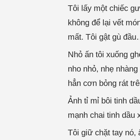
Tôi lấy một chiếc g
không để lại vết món
mất. Tôi gật gù đầ
Nhỏ ấn tôi xuống ghế
nho nhỏ, nhẹ nhàng 
hẳn cơn bỏng rát trê
Ảnh tỉ mỉ bôi tinh d
mạnh chai tinh dầu x
Tôi giữ chặt tay nó,