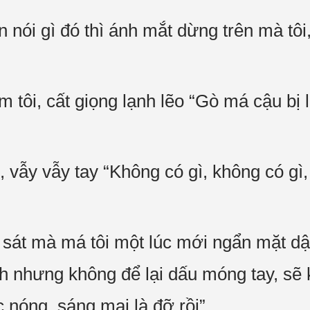
 nói gì đó thì ánh mắt dừng trên mà tô
 tôi, cất giọng lạnh lẽo “Gò má cậu bị 
, vẫy vẫy tay “Không có gì, không có gì
át mà má tôi một lúc mới ngẩn mặt dậ
h nhưng không để lại dấu móng tay, sẽ k
nóng, sáng mai là đỡ rồi”