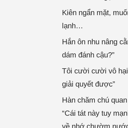
Kiên ngẩn mặt, muốn
lạnh…
Hắn ôn nhu nâng cằm
dám đánh cậu?”
Tôi cười cười vô hại
giải quyết được”
Hàn chăm chú quan s
“Cái tát này tuy mạn
về nhớ chườm nước 