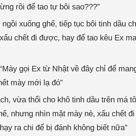
ừng rồi để tao tự bôi sao???”
gồi xuống ghế, tiếp tục bôi tinh dầu ch
xấu chết đi được, hay để tao kêu Ex m
“Mày gọi Ex từ Nhật về đây chỉ để mang
hết mày mới lạ đó”
ách, vừa thổi cho khô tinh dầu trên má t
hế, nhưng nhìn mặt mày nè, xấu chết 
 chạy ra chi để bị đánh không biết nữa”