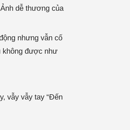
é Ảnh dễ thương của
m động nhưng vẫn cố
au không được như
y, vẫy vẫy tay “Đến