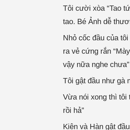
Tôi cười xòa “Tao t
tao. Bé Ảnh dễ thươn
Nhỏ cốc đầu của tôi
ra vẻ cứng rắn “Mày
vậy nữa nghe chưa”
Tôi gật đầu như gà mỏ
Vừa nói xong thì tôi
rồi hả”
Kiên và Hàn gật đầu