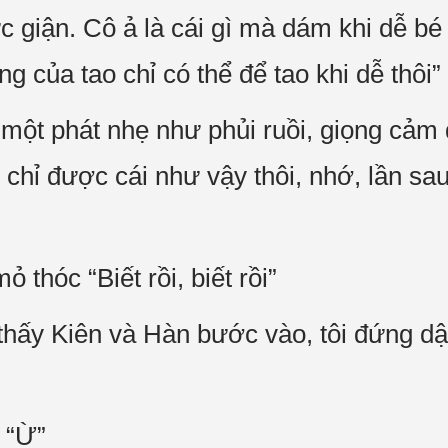
ức giận. Cô ả là cái gì mà dám khi dễ b
g của tao chỉ có thể để tao khi dễ thôi”
 một phát nhẹ như phủi ruồi, giọng cả
 chỉ được cái như vậy thôi, nhớ, lần s
 thóc “Biết rồi, biết rồi”
 thấy Kiên và Hàn bước vào, tôi đứng dậ
 “Ừ”