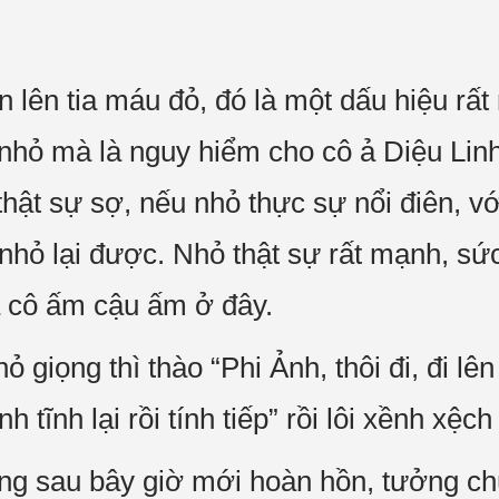
 lên tia máu đỏ, đó là một dấu hiệu rất
nhỏ mà là nguy hiểm cho cô ả Diệu Linh
 thật sự sợ, nếu nhỏ thực sự nổi điên, vớ
nhỏ lại được. Nhỏ thật sự rất mạnh, s
ả cô ấm cậu ấm ở đây.
 giọng thì thào “Phi Ảnh, thôi đi, đi lên
 tĩnh lại rồi tính tiếp” rồi lôi xềnh xệch
ng sau bây giờ mới hoàn hồn, tưởng chú