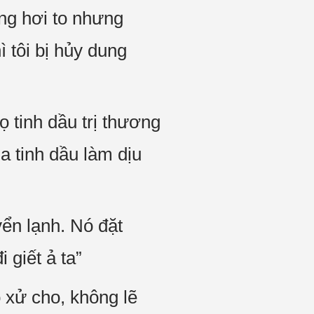
ng hơi to nhưng
ì tôi bị hủy dung
ọ tinh dầu trị thương
a tinh dầu làm dịu
yển lạnh. Nó đặt
 giết ả ta”
o xử cho, không lẽ