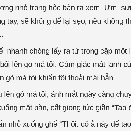
ương nhỏ trong hộc bàn ra xem. Ừm, sư
g tay, sẽ không để lại sẹo, nếu không th
u…
, nhanh chóng lấy ra từ trong cặp một l
bôi lên gò má tôi. Cảm giác mát lạnh củ
n gò má tôi khiến tôi thoải mái hẳn.
ầu lên gò má tôi, ánh mắt ngày càng chu
uống mặt bàn, cất giọng tức giần “Tao đi
 ấn nhỏ xuống ghế “Thôi, cô ả này để ta