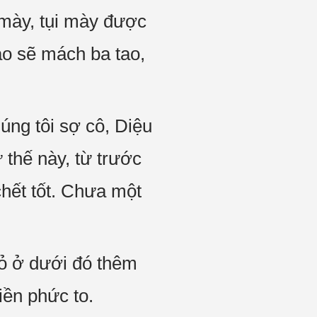
i mày, tụi mày được
ao sẽ mách ba tao,
úng tôi sợ cô, Diệu
 thế này, từ trước
chết tốt. Chưa một
ỏ ở dưới đó thêm
iền phức to.