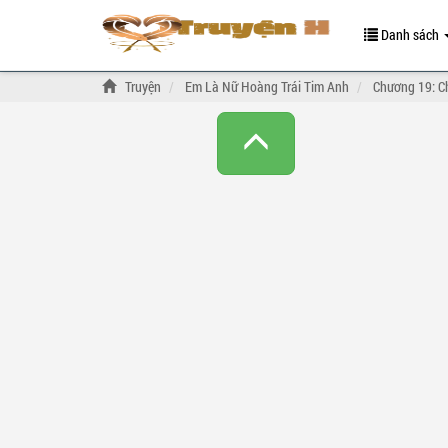
Danh sách
Truyện
Em Là Nữ Hoàng Trái Tim Anh
Chương 19: C