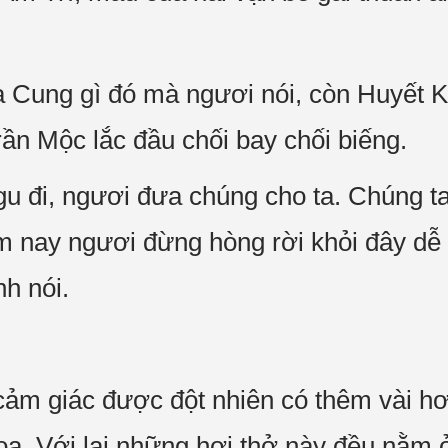
a Cung gì đó mà ngươi nói, còn Huyết K
rần Mộc lắc đầu chối bay chối biếng.
gu đi, ngươi đưa chúng cho ta. Chúng ta
m nay ngươi đừng hòng rời khỏi đây dễ
nh nói.
cảm giác được đột nhiên có thêm vài h
oa. Với lại những hơi thở này đều nằm 