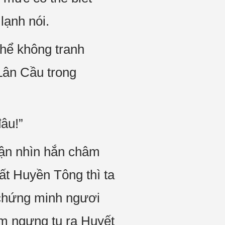
lạnh nói.
thể không tranh
Lân Cầu trong
đâu!”
vận nhìn hắn châm
ất Huyền Tông thì ta
 chứng minh ngươi
âm ngưng tụ ra Huyết