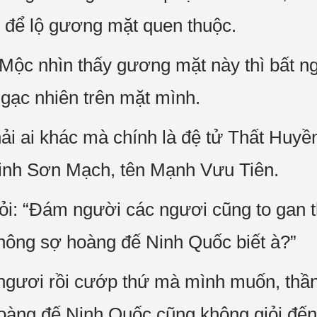
 để lộ gương mặt quen thuộc.
 Mộc nhìn thấy gương mặt này thì bất 
ngạc nhiên trên mặt mình.
ải ai khác mà chính là đệ tử Thất Huy
Linh Sơn Mạch, tên Mạnh Vưu Tiên.
ỏi: “Đám người các ngươi cũng to gan t
không sợ hoàng đế Ninh Quốc biết à?”
t ngươi rồi cướp thứ mà mình muốn, thầ
oàng đế Ninh Quốc cũng không giỏi đến