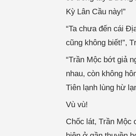
Kỳ Lân Cầu này!”
“Ta chưa đến cái Đị
cũng không biết!”, T
“Trần Mộc bớt giả n
nhau, còn không hô
Tiên lạnh lùng hừ lạ
Vù vù!
Chốc lát, Trần Mộc 
hiện ở gần thuyền h