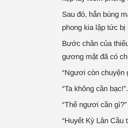
Sau đó, hắn búng mạ
phong kia lập tức bị
Bước chân của thiếu
gương mặt đã có chú
“Ngươi còn chuyện g
“Ta không cần bạc!”.
“Thế ngươi cần gì?”
“Huyết Kỳ Lân Cầu t