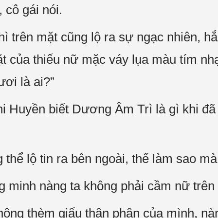
 cô gái nói.
hì trên mặt cũng lộ ra sự ngạc nhiên, h
 của thiếu nữ mặc váy lụa màu tím nhạ
ơi là ai?”
i Huyền biết Dương Âm Trì là gì khi đ
thể lộ tin ra bên ngoài, thế làm sao mà
 minh nàng ta không phải cầm nữ trên 
hông thèm giấu thân phận của mình, nà