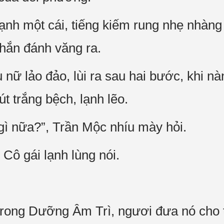
nh một cái, tiếng kiếm rung nhẹ nhàng
 hắn đánh văng ra.
 nữ lảo đảo, lùi ra sau hai bước, khi n
t trắng bệch, lạnh lẽo.
ì nữa?”, Trần Mộc nhíu mày hỏi.
 Cô gái lạnh lùng nói.
rong Dưỡng Âm Trì, ngươi đưa nó cho ta