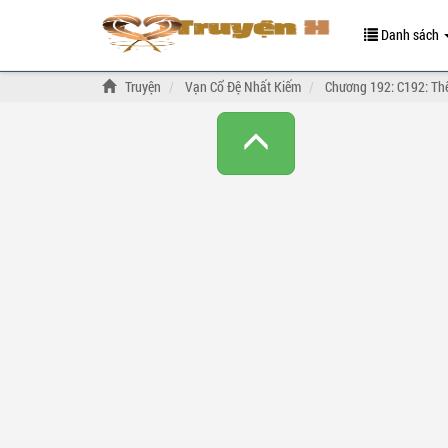
Danh sách
Truyện
Vạn Cổ Đệ Nhất Kiếm
Chương 192: C192: Thế