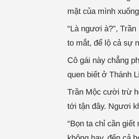
mặt của mình xuống
“Là ngươi à?”, Trần
to mắt, để lộ cả sự 
Cô gái này chẳng ph
quen biết ở Thánh 
Trần Mộc cười trừ h
tới tận đây. Ngươi 
“Bọn ta chỉ cần giế
không hay, đến cả h