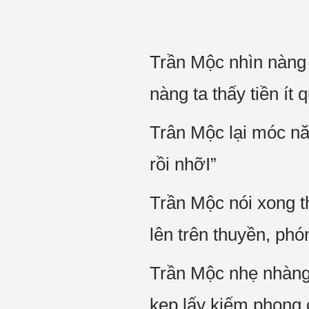
Trần Mộc nhìn nàng 
nàng ta thấy tiền ít 
Trân Mộc lại móc nă
rồi nhỡI”
Trần Mộc nói xong th
lên trên thuyền, phó
Trần Mộc nhẹ nhàng 
kẹp lấy kiếm phong 