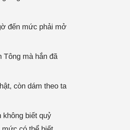
ngờ đến mức phải mở
ền Tông mà hắn đã
hật, còn dám theo ta
n không biết quỷ
 mức có thể biết