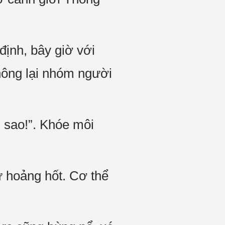
định, bây giờ với
hông lại nhóm người
 sao!”. Khóe môi
ự hoảng hốt. Cơ thể