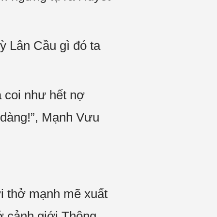
ỳ Lân Cầu gì đó ta
 coi như hết nợ
 dàng!”, Mạnh Vưu
ơi thở mạnh mẽ xuất
ở cảnh giới Thông