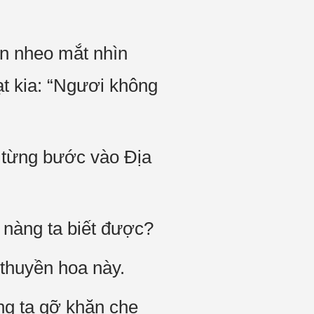
ắn nheo mắt nhìn
t kia: “Ngươi không
ã từng bước vào Địa
 nàng ta biết được?
thuyền hoa này.
ng ta gỡ khăn che