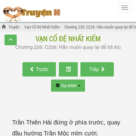
Hiện
menu
Truyện
Vạn Cổ Đệ Nhất Kiếm
Chương 226: C226: Hắn muốn quay lại để tr
VẠN CỔ ĐỆ NHẤT KIẾM
Chương 226: C226: Hắn muốn quay lại để trả thù
Trước
Tiếp
Tùy chỉnh
Trần Thiên Hải đứng ở phía trước, quay
đầu hướng Trần Mộc mỉm cười.