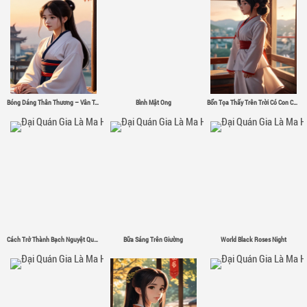
Bóng Dáng Thân Thương – Vân Tân
Bình Mật Ong
Bổn Tọa Thấy Trên Trời Có Con Chim Sắt Σ( ゜- ゜)
Cách Trở Thành Bạch Nguyệt Quang
Bữa Sáng Trên Giường
World Black Roses Night