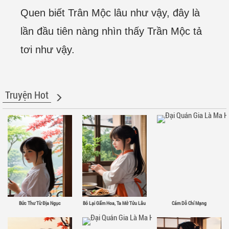
Quen biết Trân Mộc lâu như vậy, đây là
lần đầu tiên nàng nhìn thấy Trần Mộc tả
tơi như vậy.
Truyện Hot
Bức Thư Từ Địa Ngục
Bỏ Lại Gấm Hoa, Ta Mở Tửu Lâu
Cám Dỗ Chí Mạng