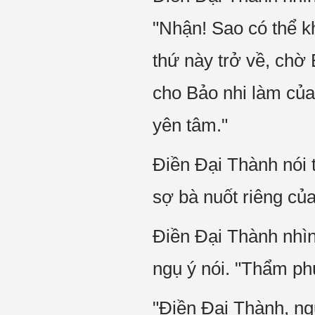
"Nhận! Sao có thể k
thứ này trở về, chờ 
cho Bảo nhi làm của
yên tâm."
Điền Đại Thành nói 
sợ bà nuốt riêng củ
Điền Đại Thành nhìn
ngụ ý nói. "Thẩm ph
"Điền Đại Thành, n