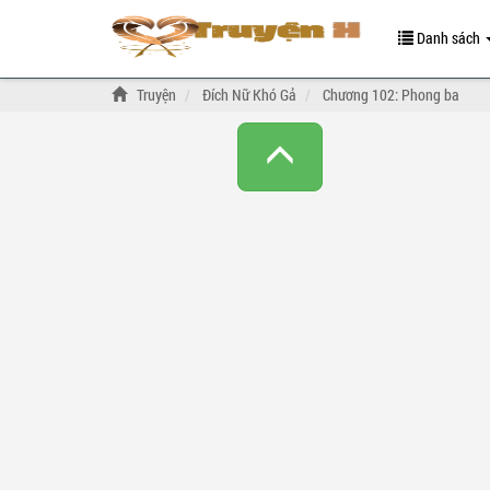
Danh sách
Truyện
Đích Nữ Khó Gả
Chương 102: Phong ba