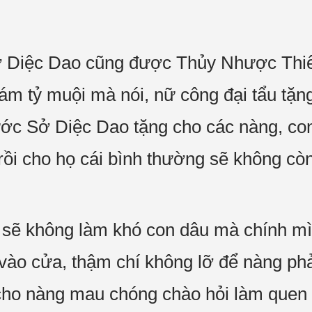
Sở Diệc Dao cũng được Thủy Nhược Thiê
ám tỷ muội mà nói, nữ công đại tẩu tặng
rước Sở Diệc Dao tặng cho các nàng, co
t rồi cho họ cái bình thường sẽ không c
n sẽ không làm khó con dâu mà chính 
ào cửa, thậm chí không lỡ để nàng phả
 cho nàng mau chóng chào hỏi làm quen