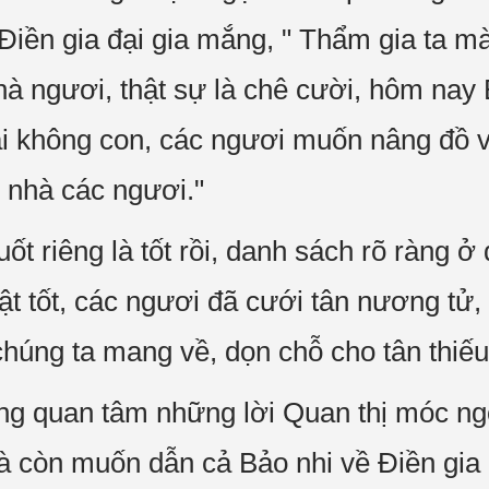
 Điền gia đại gia mắng, " Thẩm gia ta 
hà ngươi, thật sự là chê cười, hôm nay
i không con, các ngươi muốn nâng đồ v
 nhà các ngươi."
t riêng là tốt rồi, danh sách rõ ràng ở
ật tốt, các ngươi đã cưới tân nương tử
 chúng ta mang về, dọn chỗ cho tân thiế
g quan tâm những lời Quan thị móc ngoá
 còn muốn dẫn cả Bảo nhi về Điền gia 