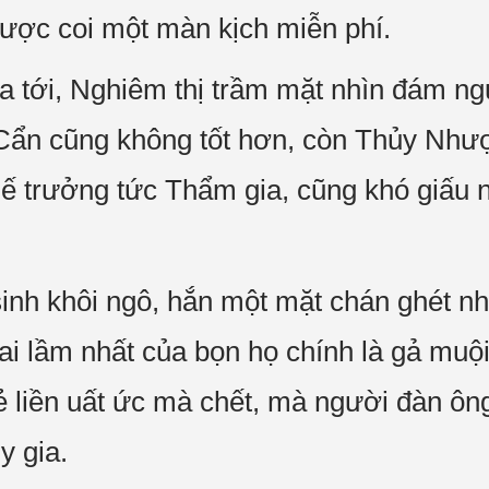
ược coi một màn kịch miễn phí.
a tới, Nghiêm thị trầm mặt nhìn đám ng
ẩn cũng không tốt hơn, còn Thủy Nhượ
hế trưởng tức Thẩm gia, cũng khó giấu n
i sinh khôi ngô, hắn một mặt chán ghét 
sai lầm nhất của bọn họ chính là gả mu
ẻ liền uất ức mà chết, mà người đàn ông
y gia.