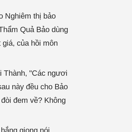
do Nghiêm thị bảo
ho Thẩm Quả Bảo dùng
t giá, của hồi môn
ại Thành, "Các ngươi
 sau này đều cho Bảo
ì, đòi đem về? Không
hắng giọng nói,