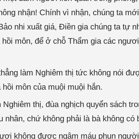
hông nhận! Chính vì nhận, chúng ta mớ
Bảo nhi xuất giá, Điền gia chúng ta tự n
 hồi môn, để ở chỗ Thẩm gia các ngươi
thẳng làm Nghiêm thị tức không nói đượ
a hồi môn của muội muội hắn.
 Nghiêm thị, đùa nghịch quyển sách tron
u nhân, chứ không phải là bà không có b
gươi không được ngậm máu phun người!"