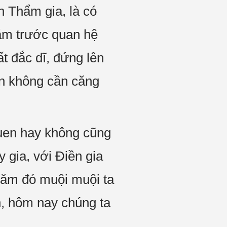
 Thẩm gia, là có
năm trước quan hệ
ất đắc dĩ, đứng lên
oàn không cần căng
quen hay không cũng
 gia, với Điền gia
năm đó muội muội ta
n, hôm nay chúng ta