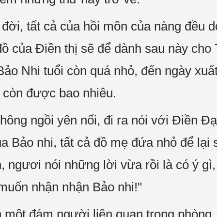
a đời, tất cả của hồi môn của nàng đều 
ả đồ của Điền thị sẽ để dành sau này c
Bảo Nhi tuổi còn quá nhỏ, đến ngày xuấ
ết còn được bao nhiêu.
hông ngồi yên nổi, đi ra nói với Điền Đ
ủa Bảo nhi, tất cả đồ mẹ đứa nhỏ để lại
, ngươi nói những lời vừa rồi là có ý g
 muốn nhận nhận Bảo nhi!"
 một đám người liên quan trong phòng, 