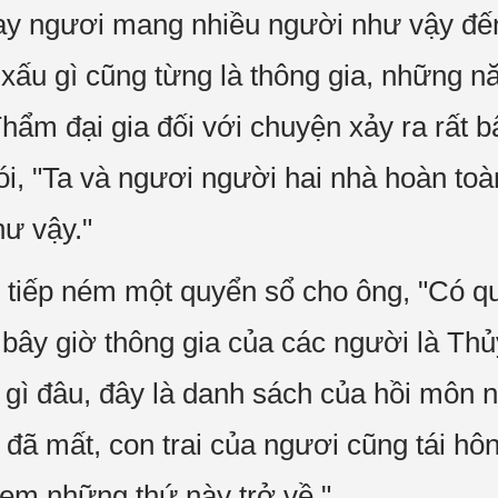
ay ngươi mang nhiều người như vậy đến
 xấu gì cũng từng là thông gia, những 
 Thẩm đại gia đối với chuyện xảy ra rất b
nói, "Ta và ngươi người hai nhà hoàn t
ư vậy."
 tiếp ném một quyển sổ cho ông, "Có 
 bây giờ thông gia của các người là Thủy
 gì đâu, đây là danh sách của hồi môn 
 đã mất, con trai của ngươi cũng tái hô
em những thứ này trở về."