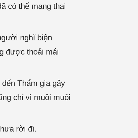
đã có thể mang thai
người nghĩ biện
g được thoải mái
ời đến Thẩm gia gây
ũng chỉ vì muội muội
hưa rời đi.