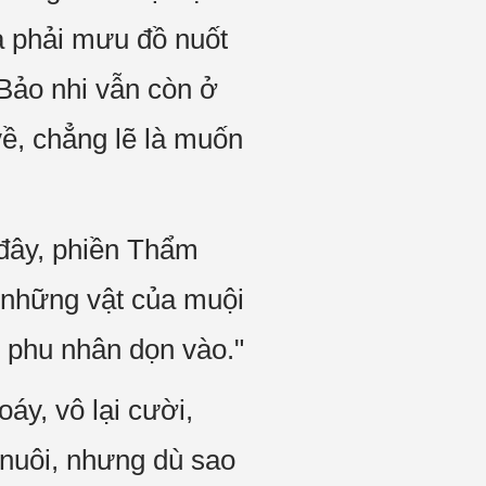
mà phải mưu đồ nuốt
 Bảo nhi vẫn còn ở
ề, chẳng lẽ là muốn
 đây, phiền Thẩm
, những vật của muội
u phu nhân dọn vào."
y, vô lại cười,
nuôi, nhưng dù sao