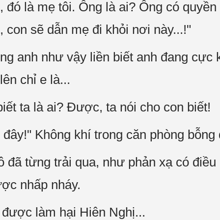
t, đó là mẹ tôi. Ông là ai? Ông có quyề
, con sẽ dẫn mẹ đi khỏi nơi này...!"
ng anh như vậy liền biết anh đang cực k
n chỉ e là...
ết ta là ai? Được, ta nói cho con biết!
đây!" Không khí trong căn phòng bỗng d
 đã từng trải qua, như phản xạ có điều k
ược nhấp nháy.
được làm hại Hiên Nghị...