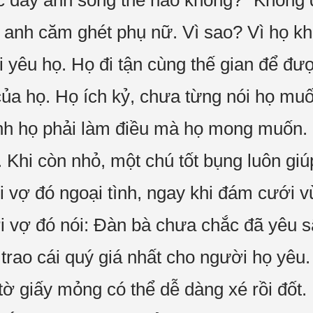
c đây anh sống thế nào không?" Không đ
y anh căm ghét phụ nữ. Vì sao? Vì họ kh
 yêu họ. Họ đi tận cùng thế gian để đư
a họ. Họ ích kỷ, chưa từng nói họ muố
h họ phải làm điều mà họ mong muốn. 
 Khi còn nhỏ, một chú tốt bụng luôn gi
 vợ đó ngoại tình, ngay khi đám cưới vừ
i vợ đó nói: Đàn bà chưa chắc đã yêu 
ỉ trao cái quý giá nhất cho người họ yêu
 tờ giấy mỏng có thể dễ dàng xé rồi đốt.