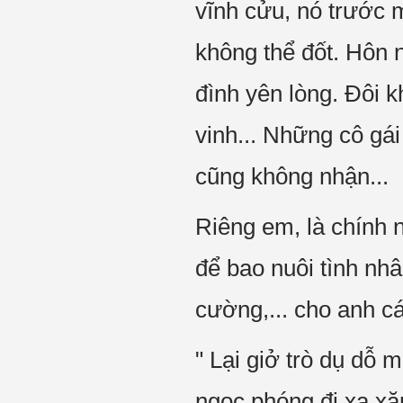
vĩnh cửu, nó trước
không thể đốt. Hôn n
đình yên lòng. Đôi k
vinh... Những cô gái
cũng không nhận...
Riêng em, là chính
để bao nuôi tình nh
cường,... cho anh cá
" Lại giở trò dụ dỗ 
ngọc phóng đi xa x