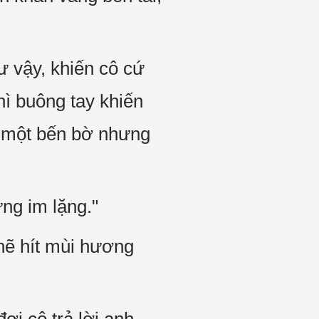
ư vậy, khiến cô cứ
hì buông tay khiến
o một bến bờ nhưng
ng im lặng."
hẽ hít mùi hương