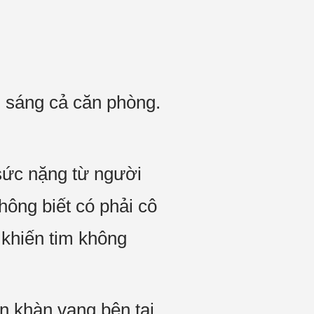
 sáng cả căn phòng.
 sức nặng từ người
ông biết có phải cô
 khiến tim không
n khàn vang bên tai,