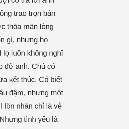
ợi cô trả lời anh
ông trao trọn bản
ợc thõa mãn lòng
n gì, nhưng họ
Họ luôn không nghĩ
úp đỡ anh. Chú có
a kết thúc. Có biết
sâu đậm, nhưng một
. Hôn nhân chỉ là vẻ
 Nhưng tình yêu là