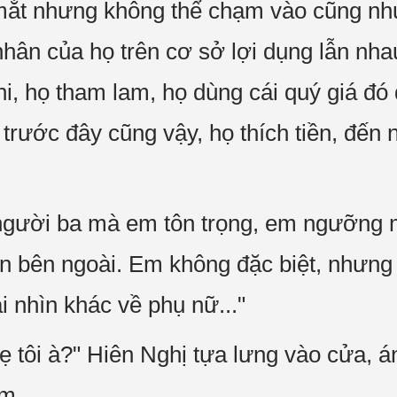
 mắt nhưng không thể chạm vào cũng nh
hân của họ trên cơ sở lợi dụng lẫn nha
hi, họ tham lam, họ dùng cái quý giá đó 
 trước đây cũng vậy, họ thích tiền, đến
 người ba mà em tôn trọng, em ngưỡng 
ân bên ngoài. Em không đặc biệt, nhưn
i nhìn khác về phụ nữ..."
mẹ tôi à?" Hiên Nghị tựa lưng vào cửa, 
ăm.