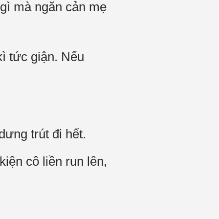
n gì mà ngăn cản mẹ
ì tức giận. Nếu
ưng trút đi hết.
iện cô liền run lên,