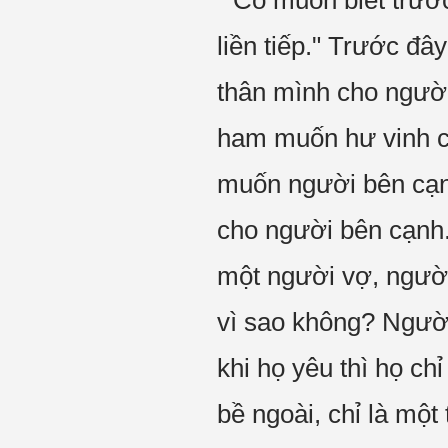
" Có muốn biết trướ
liền tiếp." Trước đâ
thân mình cho người
ham muốn hư vinh củ
muốn người bên cạn
cho người bên cạnh.
một người vợ, người
vì sao không? Ngườ
khi họ yêu thì họ ch
bề ngoài, chỉ là một