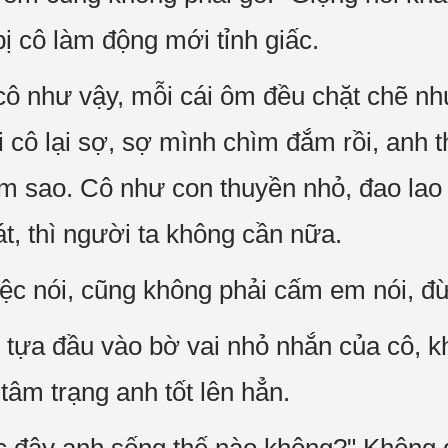
ị cô làm động mới tỉnh giấc.
cô như vậy, mỗi cái ôm đều chặt chẽ nh
 cô lại sợ, sợ mình chìm đắm rồi, anh t
àm sao. Cô như con thuyền nhỏ, đao la
t, thì người ta không cần nữa.
ệc nói, cũng không phải cấm em nói, đừ
 tựa đầu vào bờ vai nhỏ nhắn của cô, k
 tâm trạng anh tốt lên hẳn.