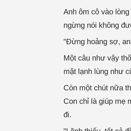
Anh ôm cô vào lòng 
ngừng nói không đư
"Đừng hoảng sợ, anh
Một câu như vậy thốt
mặt lạnh lùng như c
Còn một chút nữa th
Con chỉ là giúp mẹ m
đi.