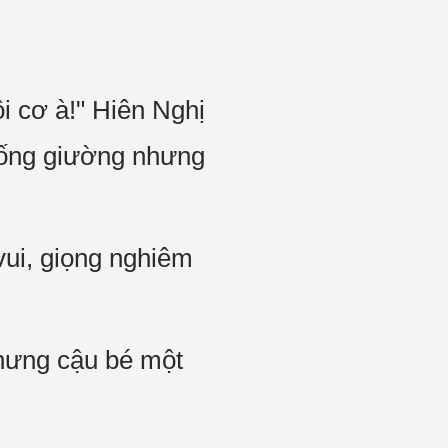
ồi cơ à!" Hiên Nghị
xuống giường nhưng
vui, giọng nghiêm
hưng cậu bé một