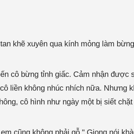
 tan khẽ xuyên qua kính mỏng làm bừng
!
khiến cô bừng tỉnh giấc. Cảm nhận được
ô liền không nhúc nhích nữa. Nhưng kh
ông, cô hình như ngày một bị siết chặt
, em cũng không phải gỗ." Giọng nói khà