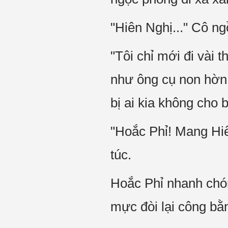
"Hiên Nghị..." Cô ngồ
"Tôi chỉ mới đi vài 
như ông cụ non hờn 
bị ai kia không cho
"Hoắc Phỉ! Mang Hiê
túc.
Hoắc Phỉ nhanh chó
mực đòi lại công bằ