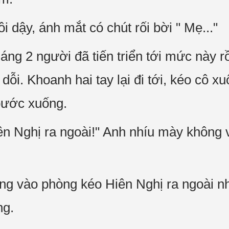
i dậy, ánh mắt có chút rối bời " Mẹ..."
tháng 2 người đã tiến triển tới mức này r
dỗi. Khoanh hai tay lại đi tới, kéo cô 
 bước xuống.
n Nghị ra ngoài!" Anh nhíu mày không 
ng vào phòng kéo Hiên Nghị ra ngoài n
ng.