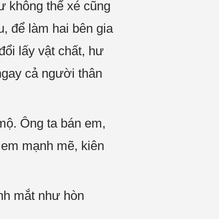
ư không thể xé cũng
u, để làm hai bên gia
đổi lấy vật chất, hư
 ngay cả người thân
mộ. Ông ta bán em,
g em mạnh mẽ, kiên
ánh mắt như hòn